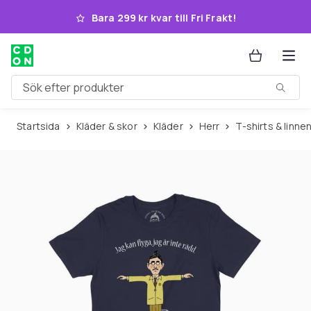
Hoppa till huvudinnehållet
Bara 299 kr kvar till Fri Frakt!
Sök efter produkter
Startsida
Kläder & skor
Kläder
Herr
T-shirts & linne