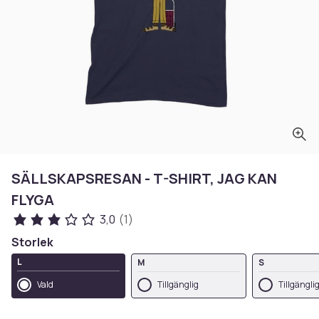
SÄLLSKAPSRESAN - T-SHIRT, JAG KAN
FLYGA
3,0
(1)
Storlek
L
M
S
Vald
Tillgänglig
Tillgängli