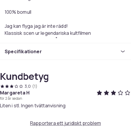
100% bomull
Jag kan flyga jag är inte rädd!
Klassisk scen ur legendariska kultfilmen
Sällskapsresan. Lasse Åberg for president!
Specifikationer
Märke: Gildan
Mått/Storlekar:
Kundbetyg
(Bredd/Längd) cm
3,0
(1)
Small 46/71
Margareta H
Medium 51/74
för 2 år sedan
Large 56/76
Liten i stl. Ingen tvättanvisning
XL 61/79
XXL 66/82
Rapportera ett juridiskt problem
XXXL 70/85