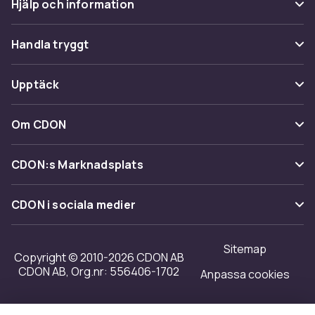
Hjälp och information
Vanliga frågor
Handla tryggt
Spåra paket
Betalning
Upptäck
Ångra & Returnera här
Leverans
Kategorier
Kundservice
Om CDON
Villkor & policy
Varumärken
Om oss
Återkallelser
CDON:s Marknadsplats
Guider
Kundrecensioner
Sälj på CDON
Shopit.se
CDON i sociala medier
Karriär på CDON
Bli affiliate
Investor relations
Sitemap
Regler & kvalitet
Copyright © 2010-2026 CDON AB
Tillgänglighet
CDON AB, Org.nr: 556406-1702
Anpassa cookies
Merchant Help Center
Transparensrapport