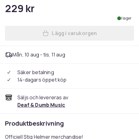
229 kr
I lager
Lägg i varukorgen
Lägg till SÄLLSKAPSRESAN -
Mån, 10 aug - tis, 11 aug
Säker betalning
14-dagars öppet köp
Säljs och levereras av
Deaf & Dumb Music
Produktbeskrivning
Officiell Stig Helmer merchandise!