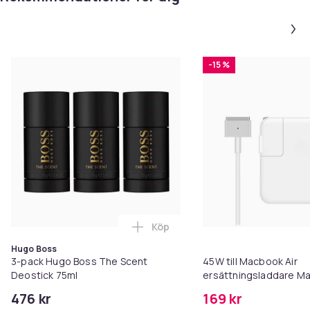
-15 %
Köp
Lägg till 3-pack Hugo Boss The 
Hugo Boss
3-pack Hugo Boss The Scent
45W till Macbook Air
Deostick 75ml
ersättningsladdare M
A1465 A1436 A1466 A1
476 kr
169 kr