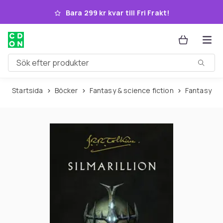
Hoppa till huvudinnehållet
Bara 299 kr kvar till Fri Frakt!
Sök efter produkter
Startsida
Böcker
Fantasy & science fiction
Fantasy