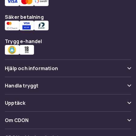
Säker betalning
Trygg e-handel
Hjälp och information
Vanliga frågor
Handla tryggt
Spåra paket
Betalning
Upptäck
Ångra & Returnera här
Leverans
Kategorier
Kundservice
Om CDON
Villkor & policy
Varumärken
Om oss