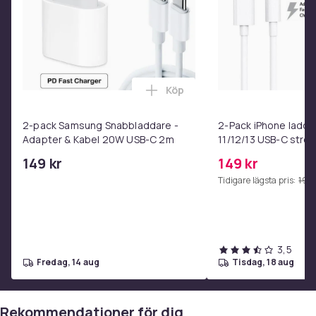
Produktsäkerhetsinformation
Köp
Lägg till 2-pack Samsung Sna
2-pack Samsung Snabbladdare -
2-Pack iPhone ladda
Adapter & Kabel 20W USB-C 2m
11/12/13 USB-C str
1m
149 kr
149 kr
Tidigare lägsta pris:
199 
3,5
fredag, 14 aug
tisdag, 18 aug
Rekommendationer för dig