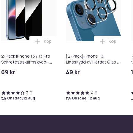
Köp
Köp
Härdat Glas Skärmskydd Transparent i varukorgen
iPhone 13 Skärmskydd i Härdat glas - 2-PACK i varukorgen
Lägg till 2-Pack iPhone 13 / 13 Pro Sekret
Lägg till [
2-Pack iPhone 13 / 13 Pro
[2-Pack] iPhone 13
i
Sekretessskärmskydd -
Linsskydd av Härdat Glas -
M
Härdat Glas, Anti-Spy Privat
Skydd för Kamera, Anti-
M
69 kr
49 kr
Skydd
Reptåligt
S
3,9
4,9
onsdag, 12 aug
onsdag, 12 aug