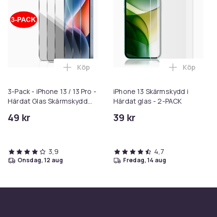
Köp
Köp
Lägg till 3-Pack - iPhone 13 / 13 Pro - 
Lägg till 
3-Pack - iPhone 13 / 13 Pro -
iPhone 13 Skärmskydd i
Härdat Glas Skärmskydd
Härdat glas - 2-PACK
Transparent
49 kr
39 kr
3,9
4,7
onsdag, 12 aug
fredag, 14 aug