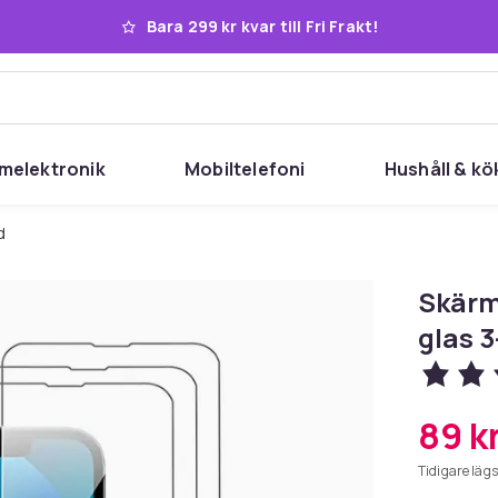
Bara 299 kr kvar till Fri Frakt!
melektronik
Mobiltelefoni
Hushåll & kö
d
Skärm
glas 
89 k
Tidigare lägs