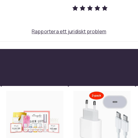
Rapportera ett juridiskt problem
96
b4906c04-0528-45e0-ac98-4bd79b2760c3