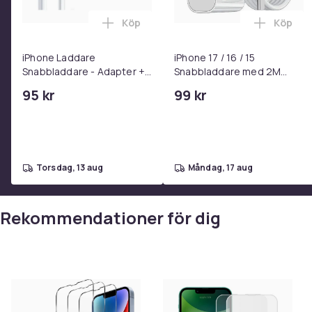
Köp
Köp
Lägg till iPhone Laddare Snabbladdare
Lägg til
iPhone Laddare
iPhone 17 / 16 / 15
Snabbladdare - Adapter +
Snabbladdare med 2M
Kabel 25W lightning - USB-
USB-C till USB-C kabel
95 kr
99 kr
C 2m
torsdag, 13 aug
måndag, 17 aug
Rekommendationer för dig