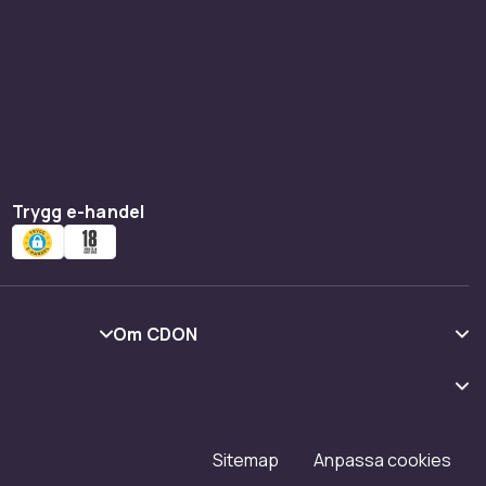
Trygg e-handel
Om CDON
Om oss
Kundrecensioner
Karriär på CDON
Sitemap
Anpassa cookies