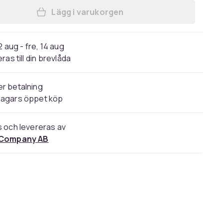
Lägg i varukorgen
Lägg till Skärmskydd iPhone 13/13 P
2 aug - fre, 14 aug
ras till din brevlåda
r betalning
dagars öppet köp
s och levereras av
 Company AB