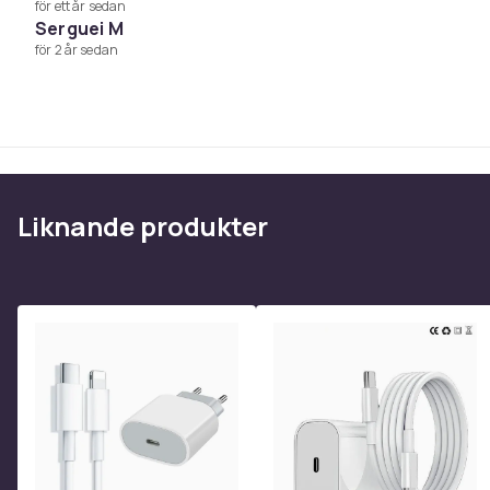
för ett år sedan
3 × skärmskydd
Serguei M
3 × rengöringsset
för 2 år sedan
Vikt, gram
Artikel.nr.
Produktsäkerhetsinformation
Liknande produkter