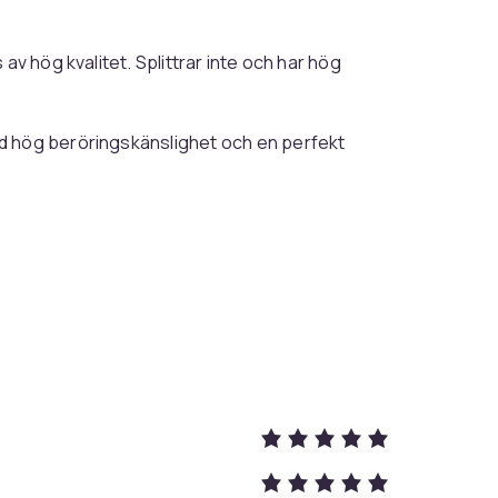
 av hög kvalitet. Splittrar inte och har hög
ed hög beröringskänslighet och en perfekt
 och 13 Pro och levereras i 3-pack.