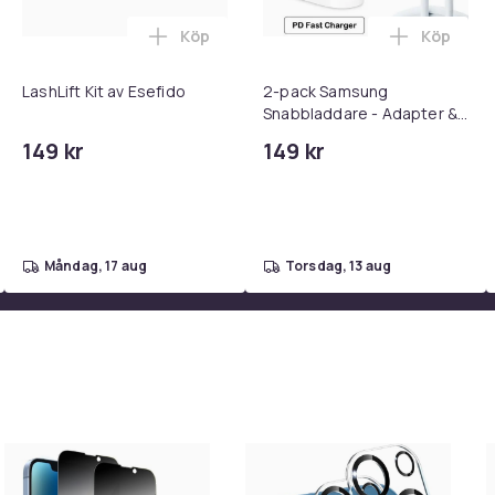
Köp
Köp
 - Adapter + Kabel 25W lightning - USB-C 2m i varukorgen
l iPhone 17 / 16 / 15 Snabbladdare med 2M USB-C till USB-C kab
Lägg till LashLift Kit av Esefido i varuk
Lägg till
LashLift Kit av Esefido
2-pack Samsung
Snabbladdare - Adapter &
Kabel 20W USB-C 2m
149 kr
149 kr
måndag, 17 aug
torsdag, 13 aug