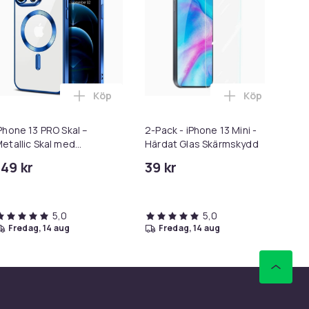
Köp
Köp
essskärmskydd - Härdat Glas, Anti-Spy Privat Skydd i varukorge
2-Pack] iPhone 13 Linsskydd av Härdat Glas - Skydd för Kamera, 
Lägg till iPhone 13 PRO Skal – Metallic Skal
Lägg till 2-P
Phone 13 PRO Skal –
2-Pack - iPhone 13 Mini -
Ska
etallic Skal med
Härdat Glas Skärmskydd
agnetisk Kompatibilitet,
149 kr
39 kr
99
lim Design - 7 Färger - BLÅ
5,0
5,0
fredag, 14 aug
fredag, 14 aug