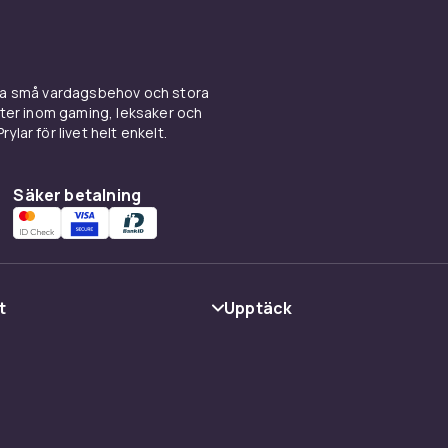
ina små vardagsbehov och stora
kter inom gaming, leksaker och
ylar för livet helt enkelt.
Säker betalning
t
Upptäck
Kategorier
Varumärken
cy
Guider