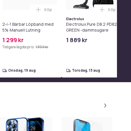
Köp
Köp
el i varukorgen
orgen
 2-pack Samsung Snabbladdare - Adapter & Kabel 20W USB-C 2
Lägg till 2-i-1 Bärbar Löpband med 5% Ma
Lägg till 
Electrolux
2-i-1 Bärbar Löpband med
Electrolux Pure D8.2 PD82-
5% Manuell Lutning
GREEN -dammsugare
1 299 kr
1 889 kr
Tidigare lägsta pris:
1 399 kr
onsdag, 19 aug
torsdag, 13 aug
Panel 1 a