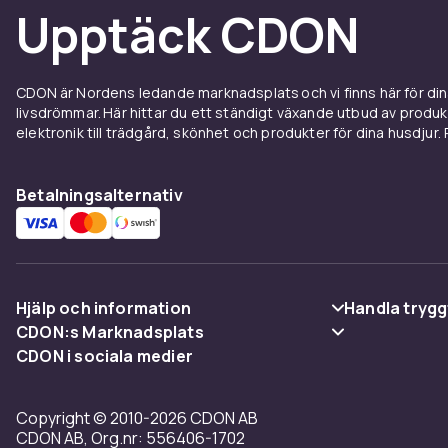
Upptäck CDON
CDON är Nordens ledande marknadsplats och vi finns här för d
livsdrömmar. Här hittar du ett ständigt växande utbud av produ
elektronik till trädgård, skönhet och produkter för dina husdjur. Pr
Betalningsalternativ
Hjälp och information
Handla trygg
CDON:s Marknadsplats
Vanliga frågor
Betalning
CDON i sociala medier
Sälj på CDON
Spåra paket
Leverans
Bli affiliate
Copyright © 2010-2026 CDON AB
Ångra & Returnera här
Villkor & poli
CDON AB, Org.nr: 556406-1702
Regler & kvalitet