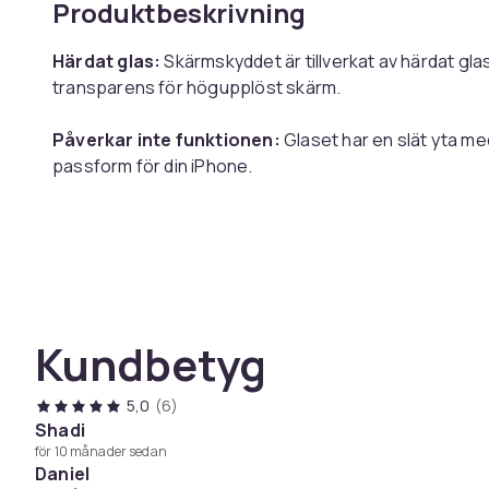
Produktbeskrivning
Härdat glas:
Skärmskyddet är tillverkat av härdat glas
transparens för högupplöst skärm.
Påverkar inte funktionen:
Glaset har en slät yta m
passform för din iPhone.
Praktiskt 3-pack:
Skärmskydden passar till iPhone 13
Specifikationer:
Kundbetyg
Färg: Transparent
Storlek: 144×68×1 mm
Material: Härdat glas
5,0
(6)
Kompatibel med: iPhone 13/13 Pro
Shadi
för 10 månader sedan
Daniel
Paketet inkluderar: