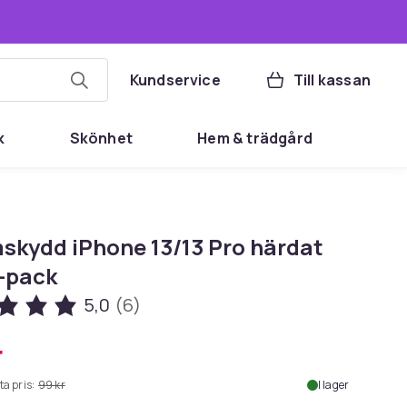
Kundservice
Till kassan
k
Skönhet
Hem & trädgård
skydd iPhone 13/13 Pro härdat
3-pack
5,0
(6)
r
ta pris:
99 kr
I lager