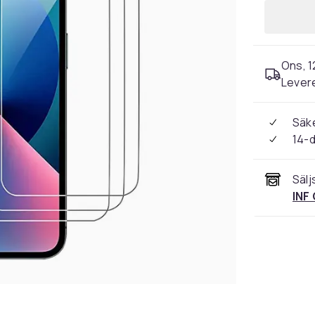
Ons, 1
Levere
Säke
14-
Sälj
INF