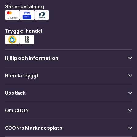
Säker betalning
Trygg e-handel
Hjälp och information
Vanliga frågor
Handla tryggt
Spåra paket
Betalning
Upptäck
Ångra & Returnera här
Leverans
Kategorier
Kundservice
Om CDON
Villkor & policy
Varumärken
Om oss
Återkallelser
CDON:s Marknadsplats
Guider