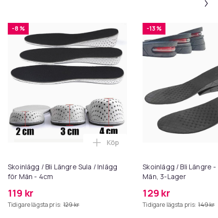
-8 %
-13 %
Köp
Lägg till Skoinlägg / Bli Längre 
Skoinlägg / Bli Längre Sula / Inlägg
Skoinlägg / Bli Längre -
för Män - 4cm
Män, 3-Lager
119 kr
129 kr
Tidigare lägsta pris:
129 kr
Tidigare lägsta pris:
149 kr