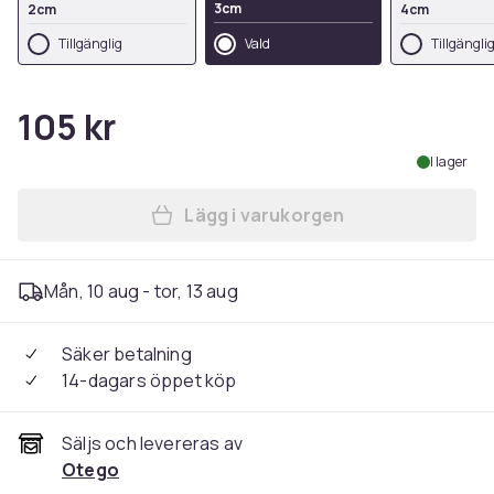
3cm
2cm
4cm
Tillgänglig
Vald
Tillgängli
105 kr
I lager
Lägg i varukorgen
Lägg till Skoinlägg / Bli Län
Mån, 10 aug - tor, 13 aug
Säker betalning
14-dagars öppet köp
Säljs och levereras av
Otego