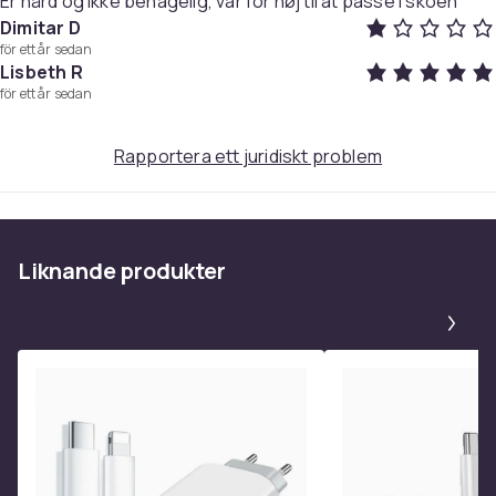
Er hård og ikke behagelig, var for høj til at passe i skoen
Dimitar D
Produktsäkerhetsinformation
för ett år sedan
Lisbeth R
för ett år sedan
Rapportera ett juridiskt problem
Liknande produkter
Pa