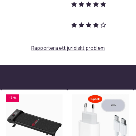
h behåller sin form även vid regelbunden
och enkel.
rvara gungstolen inomhus när den inte
Rapportera ett juridiskt problem
rna och klassiska miljöer. Perfekt för
n – ett stilrent och praktiskt val för alla
 små föremål som böcker, mobiltelefoner och
l hands för en mer bekväm och avslappnad stund.
-7 %
erfekt för par eller familjer. Ger en enhetlig