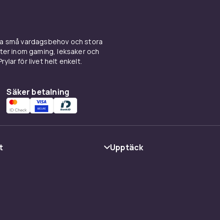
ina små vardagsbehov och stora
kter inom gaming, leksaker och
ylar för livet helt enkelt.
Säker betalning
t
Upptäck
Kategorier
Varumärken
cy
Guider