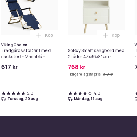
Gray
Köp
Köp
2-Piece Set
ruk 63x150x87cm - Gungstolar | Svart OGS28-SCH i varukorgen
 SoBuy Klappstol med dyna - 2-delat set 47.5X59X77cm | Vit FS
Lägg till Trädgårdsstol 2in1 med nackstöd
Lägg till S
Viking Choice
V
b3d5a1d9-5b61-48a0-b4b0-17c27978e884
Trädgårdsstol 2in1 med
SoBuy Smalt sängbord med
T
nackstöd - Marinblå -
2 lådor 43x36x81cm -
-
Trädgårdsstol
Praktiskt nattduksbord
617 kr
768 kr
med hylla | Vit FBT100-W
Tidigare lägsta pris:
810 kr
5,0
4,0
torsdag, 20 aug
måndag, 17 aug