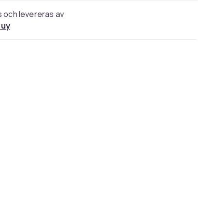
s och levereras av
uy