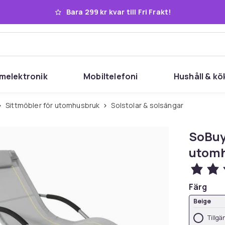
Bara 299 kr kvar till Fri Frakt!
melektronik
Mobiltelefoni
Hushåll & kö
Sittmöbler för utomhusbruk
Solstolar & solsängar
SoBuy 
utomh
Färg
Beige
Tillgä