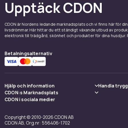
Upptäck CDON
CDON är Nordens ledande marknadsplats och vi finns här för d
livsdrömmar. Här hittar du ett ständigt växande utbud av produ
elektronik till trädgård, skönhet och produkter för dina husdjur. Pr
Betalningsalternativ
Hjälp och information
Handla trygg
CDON:s Marknadsplats
Vanliga frågor
Betalning
CDON i sociala medier
Sälj på CDON
Spåra paket
Leverans
Bli affiliate
Copyright © 2010-2026 CDON AB
Ångra & Returnera här
Villkor & poli
CDON AB, Org.nr: 556406-1702
Regler & kvalitet