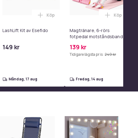
Köp
Köp
el i varukorgen
anuell Lutning i varukorgen
 2-pack Samsung Snabbladdare - Adapter & Kabel 20W USB-C 2
Lägg till LashLift Kit av Esefido i varukor
Lägg till 
LashLift Kit av Esefido
Magtränare, 6-rörs
fotpedal motståndsband –
Mag- och bålträning, Yoga
149 kr
139 kr
& Hemmagym Fitness Pink
Tidigare lägsta pris:
249 kr
måndag, 17 aug
fredag, 14 aug
-