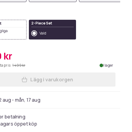
2-Piece Set
t
ngliga
Vald
 kr
ta pris:
1 499 kr
I lager
Lägg i varukorgen
Lägg till SoBuy 2 x Gungstolar | S
2 aug - mån, 17 aug
r betalning
dagars öppet köp