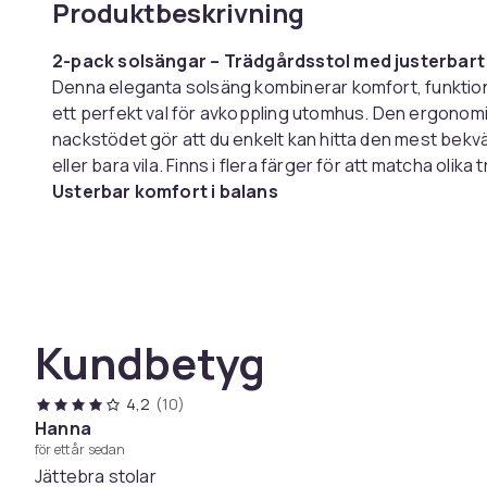
Produktbeskrivning
2-pack solsängar – Trädgårdsstol med justerbart n
Denna eleganta solsäng kombinerar komfort, funktional
ett perfekt val för avkoppling utomhus. Den ergonom
nackstödet gör att du enkelt kan hitta den mest bekväm
eller bara vila. Finns i flera färger för att matcha olik
Usterbar komfort i balans
Det avtagbara nackstödet ger skönt stöd för huv
följer dina underarmar naturligt för en avslappna
under sätet säkerställer stabilitet mellan sits och r
Den ergonomiska designen stödjer hela kroppen och
utomhus – oavsett om du solar, läser eller bara kopp
Kundbetyg
Lutningsskyddet förhindrar att stolen tippar bakåt o
din lediga tid utan bekymmer.
4,2
(10)
Vädertålig och hållbar design
Hanna
för ett år sedan
Denna gungstol är tillverkad med en robust metallra
Jättebra stolar
och lätt regn. Materialen är anpassade för utomhusb