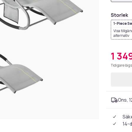
Storlek
1-Piece Se
Visa tillgä
alternativ
1 349
Tidigare lägs
Ons, 1
Säke
14-