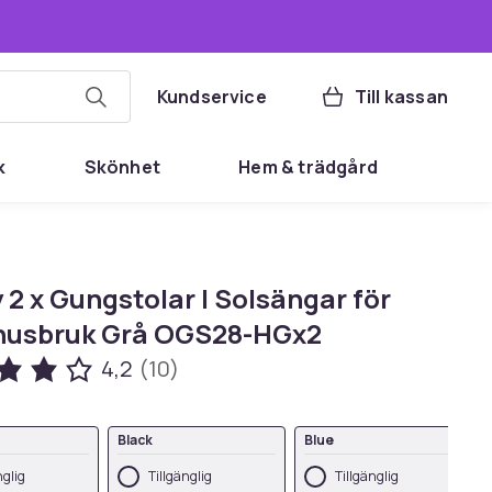
Kundservice
Till kassan
k
Skönhet
Hem & trädgård
2 x Gungstolar | Solsängar för
usbruk Grå OGS28-HGx2
4,2
(10)
Black
Blue
nglig
Tillgänglig
Tillgänglig