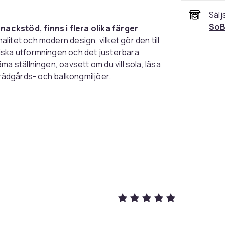
Sälj
SoB
ackstöd, finns i flera olika färger
itet och modern design, vilket gör den till
iska utformningen och det justerbara
a ställningen, oavsett om du vill sola, läsa
a trädgårds- och balkongmiljöer.
ud och nacke, medan de böjda armstöden
d sittupplevelse. Den smarta låsmekanismen
am.
 gör stolen idealisk för längre stunder
lar av i trädgården.
ch ger extra trygghet, så att du kan njuta av
m och slitstarkt Teslin-tyg som tål både sol
ruk och gör stolen både hållbar och lätt att