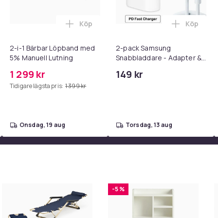
Köp
Köp
 - Adapter + Kabel 25W lightning - USB-C 2m i varukorgen
l iPhone 17 / 16 / 15 Snabbladdare med 2M USB-C till USB-C kab
Lägg till 2-i-1 Bärbar Löpband med 5% M
Lägg till
2-i-1 Bärbar Löpband med
2-pack Samsung
5% Manuell Lutning
Snabbladdare - Adapter &
Kabel 20W USB-C 2m
1 299 kr
149 kr
aket kan skickas separat för att säkerställa
Tidigare lägsta pris:
1 399 kr
 användas.
gen kan levereras på följande två sätt:
kas i ett paket - Paketet mäter cirka
onsdag, 19 aug
torsdag, 13 aug
 separat – paketet mäter cirka 103x53x 6cm
-5 %