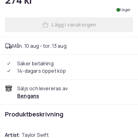
274 kr
I lager
Lägg i varukorgen
Lägg till Taylor Swift - Th
Mån, 10 aug - tor, 13 aug
Säker betalning
14-dagars öppet köp
Säljs och levereras av
Bengans
Produktbeskrivning
Artist
: Taylor Swift