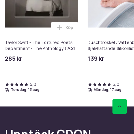
Köp
Lägg till Taylor Swift - The To
Taylor Swift - The Tortured Poets
Duschtröskel / Vattenb
Department - The Anthology (2Cd)
Självhäftande Silikonlist
(CD)
badrum torrt och tryg
285 kr
139 kr
5,0
5,0
torsdag, 13 aug
måndag, 17 aug
Upptäck CDON