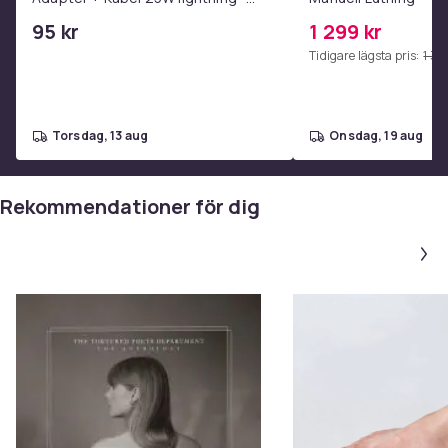
USB-C 2m
95 kr
1 299 kr
Tidigare lägsta pris:
1 39
torsdag, 13 aug
onsdag, 19 aug
Rekommendationer för dig