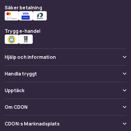
Säker betalning
Trygg e-handel
Hjälp och information
Vanliga frågor
Handla tryggt
Spåra paket
Betalning
Upptäck
Ångra & Returnera här
Leverans
Kategorier
Kundservice
Om CDON
Villkor & policy
Varumärken
Om oss
Återkallelser
CDON:s Marknadsplats
Guider