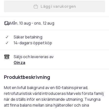
Lägg i varukorgen
Lägg till The Fantastic Four
Mån, 10 aug - ons, 12 aug
Säker betalning
14-dagars öppet köp
Säljs och levereras av
Ginza
Produktbeskrivning
Mot en livfull bakgrund av en 60-talsinspirerad,
retrofuturistisk värld introduceras Marvels första familj
när de ställs inför en skrämmande utmaning. Tvungna
att finna balans mellan sina hjälteroller och sina