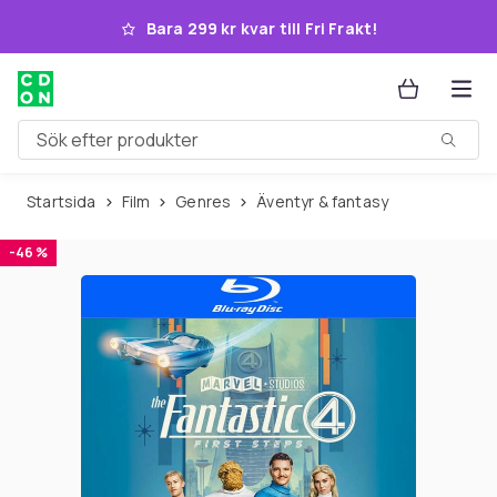
Hoppa till huvudinnehållet
Bara 299 kr kvar till Fri Frakt!
Sök efter produkter
Startsida
Film
Genres
Äventyr & fantasy
-46 %