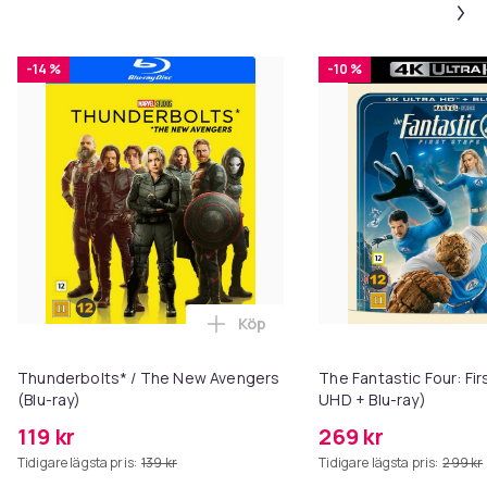
Blu-ray
Artikel.nr.
-14 %
-10 %
1e2fbea9-d655-5754-b0b0-358a3de679f1
Produktsäkerhetsinformation
Köp
Lägg till Thunderbolts* / The N
Thunderbolts* / The New Avengers
The Fantastic Four: Fir
(Blu-ray)
UHD + Blu-ray)
119 kr
269 kr
Tidigare lägsta pris:
139 kr
Tidigare lägsta pris:
299 kr