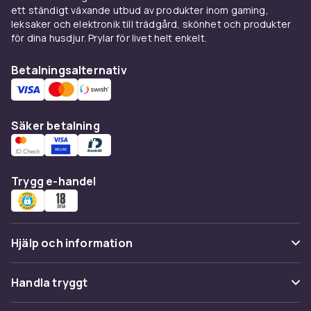
Katy O'Brian
ett ständigt växande utbud av produkter inom gaming,
leksaker och elektronik till trädgård, skönhet och produkter
för dina husdjur. Prylar för livet helt enkelt.
ÖVRIGT:
Mediatyp: Blu-ray
Betalningsalternativ
Produktionsår: 2025
Regi: Edgar Wright
Manus: Michael Bacall, Edgar Wright
Säker betalning
Producent: Simon Kinberg, Edgar Wright
Åldersgräns: 15 år
Region: 2
Bild: 1080p High Definition, 2.39:1, 16:9
Trygg e-handel
Språk: Engelska
Text: Svenska, Danska, Norska, Finska, Engelska
Ljud: Dolby Atmos
Hjälp och information
Längd: 2 tim 13 min
Label: Paramount
Vanliga frågor
Distributör: SF
Handla tryggt
Spåra paket