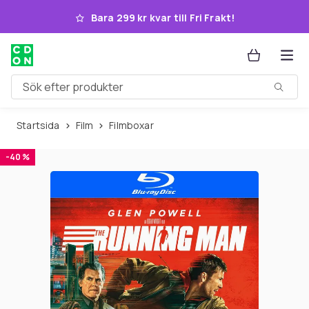
Hoppa till huvudinnehållet
Bara 299 kr kvar till Fri Frakt!
Sök efter produkter
Startsida
Film
Filmboxar
-40 %