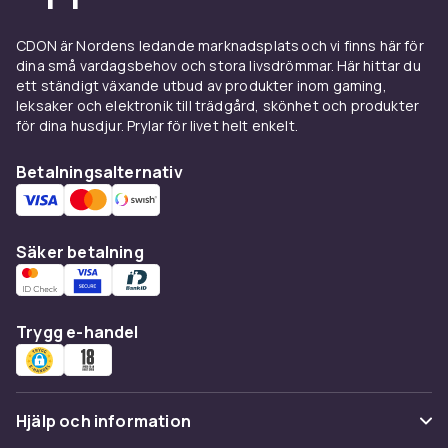
Vikt, gram
150
CDON är Nordens ledande marknadsplats och vi finns här för
dina små vardagsbehov och stora livsdrömmar. Här hittar du
Artikel.nr.
ett ständigt växande utbud av produkter inom gaming,
5c954e10-6b7d-562a-8fdf-a727e4e8971b
leksaker och elektronik till trädgård, skönhet och produkter
för dina husdjur. Prylar för livet helt enkelt.
Produktsäkerhetsinformation
Betalningsalternativ
Säker betalning
Trygg e-handel
Hjälp och information