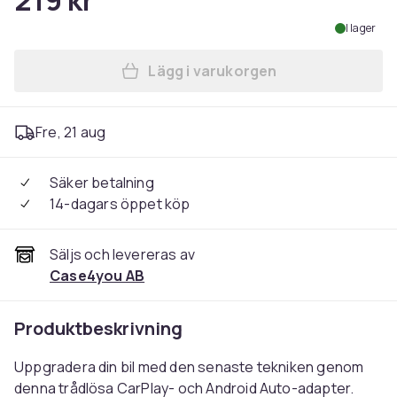
219 kr
I lager
Lägg i varukorgen
Lägg till Trådlös CarPlay ad
Fre, 21 aug
Säker betalning
14-dagars öppet köp
Säljs och levereras av
Case4you AB
Produktbeskrivning
Uppgradera din bil med den senaste tekniken genom
denna trådlösa CarPlay- och Android Auto-adapter.