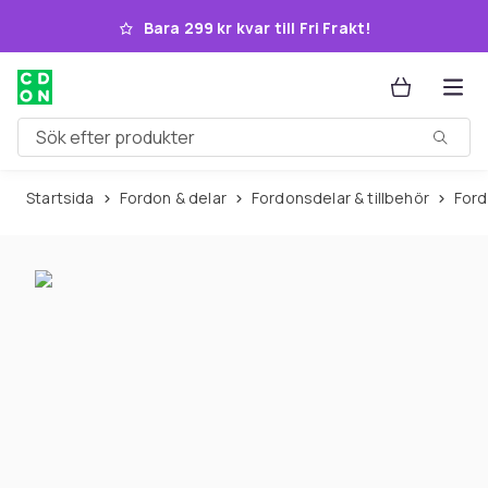
Hoppa till huvudinnehållet
Bara 299 kr kvar till Fri Frakt!
Sök efter produkter
Startsida
Fordon & delar
Fordonsdelar & tillbehör
For