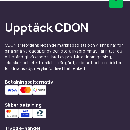
Legacy Saga-serien – Darth Vader™Legacy Saga-
serien – Darth Vader™
Upptäck CDON
Legacy Saga-serien – Rey™Legacy Saga-serien –
Rey™
CDON är Nordens ledande marknadsplats och vi finns här för
dina små vardagsbehov och stora livsdrömmar. Här hittar du
quatix® 5
ett ständigt växande utbud av produkter inom gaming,
leksaker och elektronik till trädgård, skönhet och produkter
för dina husdjur. Prylar för livet helt enkelt.
quatix® 5 Sapphire
Betalningsalternativ
tactix® Charlietactix® Charlie
tactix® Delta – Sapphire Editiontactix® Delta – Sapphire
Edition
Säker betalning
Venu™Venu™
Trygg e-handel