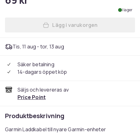
69 kr
I lager
Lägg i varukorgen
Lägg till Universal laddare 
Tis, 11 aug - tor, 13 aug
Säker betalning
14-dagars öppet köp
Säljs och levereras av
Price Point
Produktbeskrivning
Garmin Laddkabel till nyare Garmin-enheter