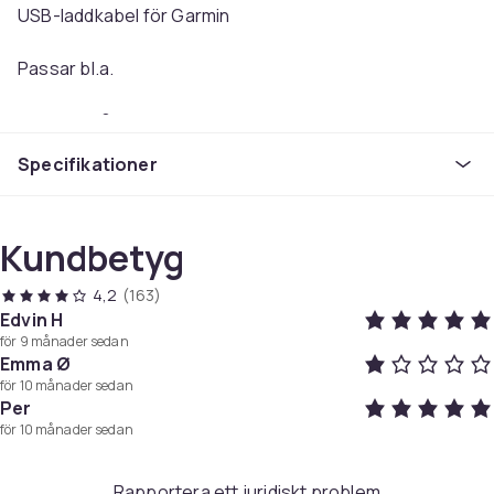
USB-laddkabel för Garmin
Passar bl.a.
Approach® S10
Specifikationer
Approach® S40
Approach® CT10
Kundbetyg
Approach® S60
4,2
(163)
Edvin H
Approach® X10
för 9 månader sedan
Emma Ø
D2™ Charlie
för 10 månader sedan
Per
för 10 månader sedan
D2™ Delta
D2™ Delta PX
Rapportera ett juridiskt problem