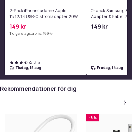
Sapphire-versioner
2-Pack iPhone laddare Apple
2-pack Samsung Sna
Fenix 6
11/12/13 USB-C strömadapter 20W +
Adapter & Kabel 20
1m
149 kr
149 kr
Fenix 6S
Tidigare lägsta pris:
199 kr
Fenix 6S – Pro- och Sapphire-versionerfēnix 6S – Pro-
och Sapphire-versioner
3,5
Fenix 6X – Pro- och Sapphire-versionerfēnix 6X – Pro-
tisdag, 18 aug
fredag, 14 aug
och Sapphire-versioner
Fenix 6X – Pro Solar-versionfēnix 6X – Pro Solar-
Rekommendationer för dig
version
Forerunner® 245
-8 %
Forerunner® 245 Music