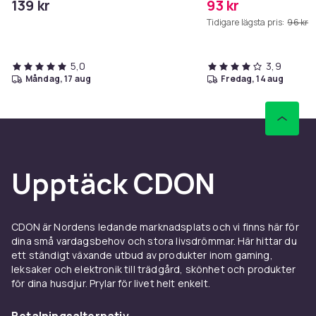
139 kr
93 kr
Tidigare lägsta pris:
96 kr
Produktsäkerhetsinformation
5,0
3,9
måndag, 17 aug
fredag, 14 aug
Upptäck CDON
CDON är Nordens ledande marknadsplats och vi finns här för
dina små vardagsbehov och stora livsdrömmar. Här hittar du
ett ständigt växande utbud av produkter inom gaming,
leksaker och elektronik till trädgård, skönhet och produkter
för dina husdjur. Prylar för livet helt enkelt.
Betalningsalternativ