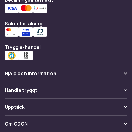
Säker betalning
Trygg e-handel
Hjälp och information
Vanliga frågor
Handla tryggt
Spåra paket
Betalning
Upptäck
Ångra & Returnera här
Leverans
Kategorier
Kundservice
Om CDON
Villkor & policy