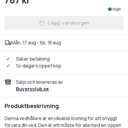
787 kr
I lager
Lägg i varukorgen
Lägg till Vedhållare antraci
Mån, 17 aug - tis, 18 aug
Säker betalning
14-dagars öppet köp
Säljs och levereras av
Buyersclub.se
Produktbeskrivning
Denna vedhållare är en idealisk lösning för att snyggt
förvara din ved. Den är ett måste för alla med en öppen