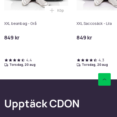
Köp
Lägg till XXL beanbag - Grå i va
XXL beanbag - Grå
XXL Saccosäck - Lila
849 kr
849 kr
4,4
4,3
torsdag, 20 aug
torsdag, 20 aug
Upptäck CDON