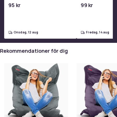
USB-C 2m
Materialtyp: Högkvalitativ polyester för långvarig
95 kr
99 kr
komfort och stil.
Artikel.nr.
onsdag, 12 aug
fredag, 14 aug
3b4fc59e-bd00-4c02-bb85-2e2d50cceef3
Produktsäkerhetsinformation
Rekommendationer för dig