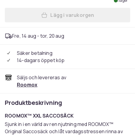
I lager
Lägg i varukorgen
Lägg till XXL Saccosäck - M
Fre, 14 aug - tor, 20 aug
Säker betalning
14-dagars öppet köp
Säljs och levereras av
Roomox
Produktbeskrivning
ROOMOX™ XXL SACCOSÄCK
Sjunk in i en värld av ren njutning med ROOMOX™
Original Saccosäck och låt vardagsstressen rinna av