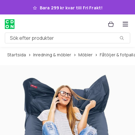
Hoppa till huvudinnehållet
Bara 299 kr kvar till Fri Frakt!
Sök efter produkter
Startsida
Inredning & möbler
Möbler
Fåtöljer & fotpall