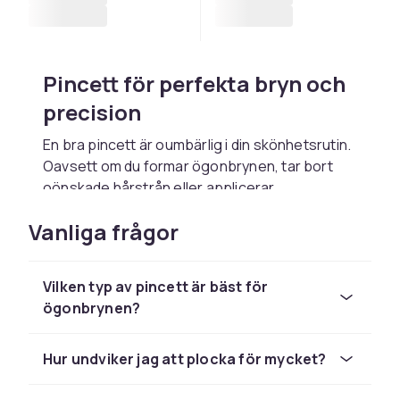
Pincett för perfekta bryn och
precision
En bra pincett är oumbärlig i din skönhetsrutin.
Oavsett om du formar ögonbrynen, tar bort
oönskade hårstrån eller applicerar
lösögonfransar
är precision avgörande. Hos
Vanliga frågor
CDON hittar du pincetter i olika utföranden
som passar alla behov. Kombinera med
ögonbrynsstenciler för att få en jämn form
Vilken typ av pincett är bäst för
varje gång.
ögonbrynen?
Olika typer av pincetter
Hur undviker jag att plocka för mycket?
Snedställda pincetter är den mest populära
typen och ger ett bra grepp om enskilda