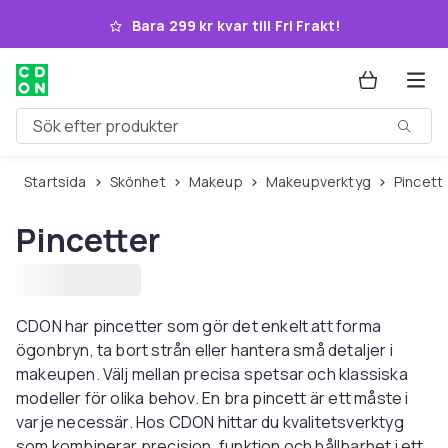
Hoppa till huvudinnehållet
Bara 299 kr kvar till Fri Frakt!
Sök efter produkter
Startsida
Skönhet
Makeup
Makeupverktyg
Pincett
Pincetter
CDON har pincetter som gör det enkelt att forma
ögonbryn, ta bort strån eller hantera små detaljer i
makeupen. Välj mellan precisa spetsar och klassiska
modeller för olika behov. En bra pincett är ett måste i
varje necessär. Hos CDON hittar du kvalitetsverktyg
som kombinerar precision, funktion och hållbarhet i ett.