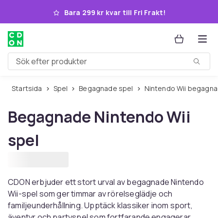
Hoppa till huvudinnehållet
Bara 299 kr kvar till Fri Frakt!
Sök efter produkter
Startsida
Spel
Begagnade spel
Nintendo Wii begagn
Begagnade Nintendo Wii
spel
CDON erbjuder ett stort urval av begagnade Nintendo
Wii-spel som ger timmar av rörelseglädje och
familjeunderhållning. Upptäck klassiker inom sport,
äventyr och partyspel som fortfarande engagerar