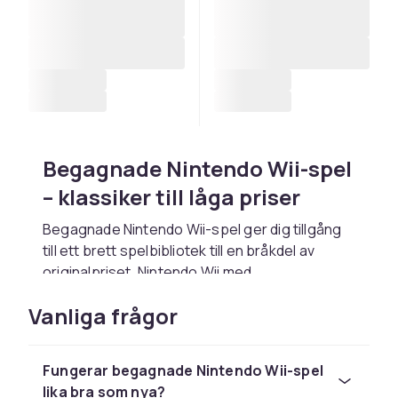
Begagnade Nintendo Wii-spel
– klassiker till låga priser
Begagnade Nintendo Wii-spel ger dig tillgång
till ett brett spelbibliotek till en bråkdel av
originalpriset. Nintendo Wii med
rörelsestyrning sålde 101 miljoner enheter.
Vanliga frågor
Populära titlar inkluderar Wii Sports, Super
Mario Galaxy och Mario Kart Wii.
Tips för att köpa begagnade
Fungerar begagnade Nintendo Wii-spel
lika bra som nya?