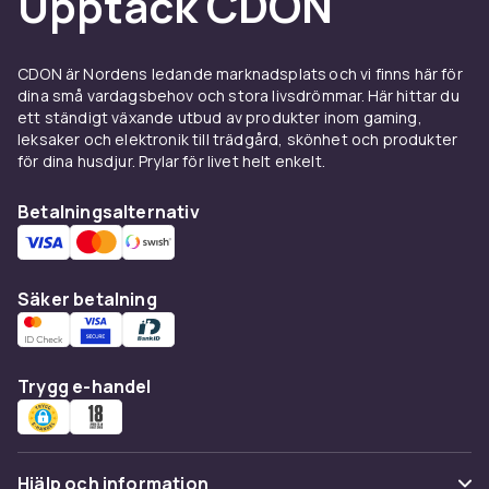
Upptäck CDON
värdefulla. Loose-spel utan förpackning är
billigare men ger samma spelupplevelse.
Kontrollera att konsoler och spel fungerar
CDON är Nordens ledande marknadsplats och vi finns här för
dina små vardagsbehov och stora livsdrömmar. Här hittar du
korrekt.
ett ständigt växande utbud av produkter inom gaming,
Hos CDON hittar du ett brett sortiment av
leksaker och elektronik till trädgård, skönhet och produkter
begagnade spelprodukter till
för dina husdjur. Prylar för livet helt enkelt.
konkurrenskraftiga priser. Att köpa begagnat
Betalningsalternativ
är ett smart val – du sparar pengar och bidrar
till en mer hållbar konsumtion. Snabb leverans
och tryggt köp.
Säker betalning
Se alla begagnade spelprodukter hos CDON.
Varför köpa begagnade
spelprodukter?
Trygg e-handel
Begagnade spelprodukter erbjuder flera
fördelar. Priset är ofta 30–70% lägre än nytt.
Äldre spel och konsoler som inte längre
Hjälp och information