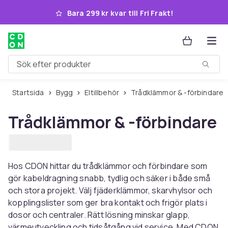
Hoppa till huvudinnehållet
Bara 299 kr kvar till Fri Frakt!
Sök efter produkter
Startsida
Bygg
Eltillbehör
Trådklämmor & -förbindare
Trådklämmor & -förbindare
Hos CDON hittar du trådklämmor och förbindare som
gör kabeldragning snabb, tydlig och säker i både små
och stora projekt. Välj fjäderklämmor, skarvhylsor och
kopplingslister som ger bra kontakt och frigör plats i
dosor och centraler. Rätt lösning minskar glapp,
värmeutveckling och tidsåtgång vid service. Med CDON