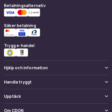
Betalningsalternativ
Säker betalning
Trygg e-handel
Hjälp och information
Vanliga frågor
Handla tryggt
Spåra paket
Betalning
Upptäck
Ångra & Returnera här
Leverans
Kategorier
Kundservice
Om CDON