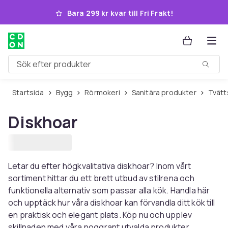
Hoppa till huvudinnehållet
Bara 299 kr kvar till Fri Frakt!
Sök efter produkter
Startsida
Bygg
Rörmokeri
Sanitära produkter
Tvätt
Diskhoar
Letar du efter högkvalitativa diskhoar? Inom vårt
sortiment hittar du ett brett utbud av stilrena och
funktionella alternativ som passar alla kök. Handla här
och upptäck hur våra diskhoar kan förvandla ditt kök till
en praktisk och elegant plats. Köp nu och upplev
skillnaden med våra noggrant utvalda produkter.