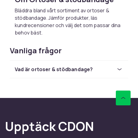
Bläddra bland vårt sortiment av ortoser &
stödbandage. Jämför produkter, läs
kundrecensioner och välj det som passar dina
behov bäst.
Vad ska man tänka på?
Vanliga frågor
Välj produkter baserat på dina specifika behov
och eventuella medicinsk rådgivning. Vid
Vad är ortoser & stödbandage?
medicinska frågor – rådfråga alltid sjukvården.
Kvalitet och säkerhet
Välj CE-märkta och kvalitetssäkrade produkter.
Kontrollera tillverkarens anvisningar och
använd produkterna enligt beskrivning för
bästa effekt och säkerhet.
Upptäck CDON
Leverans och köpupplevelse