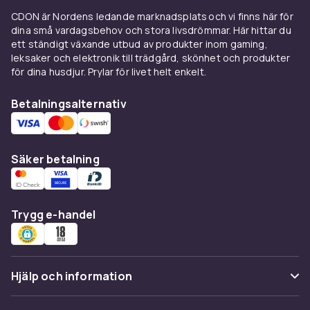
Hos CDON handlar du tryggt med snabb
CDON är Nordens ledande marknadsplats och vi finns här för
leverans, öppet köp och bra kundservice.
dina små vardagsbehov och stora livsdrömmar. Här hittar du
ett ständigt växande utbud av produkter inom gaming,
Enkel returprocess om produkten inte möter
leksaker och elektronik till trädgård, skönhet och produkter
dina förväntningar.
för dina husdjur. Prylar för livet helt enkelt.
Se även:
Hjälpmedel vid gångbesvär
,
Gåstolar
& rullatorer
,
Kryckor
och
Käppar
Betalningsalternativ
Säker betalning
Trygg e-handel
Hjälp och information