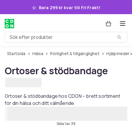
Hoppa till huvudinnehållet
Bara 299 kr kvar till Fri Frakt!
Sök efter produkter
Startsida
Hälsa
Rörlighet & tillgänglighet
Hjälpmedel 
Ortoser & stödbandage
Ortoser & stödbandage hos CDON – brett sortiment
för din hälsa och ditt välmående.
Sida 1 av 39