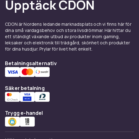
Upptäck CDON
Når du velger tillbehörssatser till kameror er
det viktig å vurdere kompatibilitet med ditt
kamerasystem, ønsket funksjonalitet og
CDON är Nordens ledande marknadsplats och vi finns här för
budsjett. Les produktbeskrivelsene nøye og
dina små vardagsbehov och stora livsdrömmar. Här hittar du
sammenlign spesifikasjoner for å finne det
ett ständigt växande utbud av produkter inom gaming,
riktige produktet for dine behov.
leksaker och elektronik till trädgård, skönhet och produkter
för dina husdjur. Prylar för livet helt enkelt.
Kjøp tillbehörssatser till kameror online hos
CDON til konkurransedyktige priser. Vi tilbyr
Betalningsalternativ
rask levering og enkel retur.
Utforska hela foto & optik-sortimentet hos
CDON.
Säker betalning
Tips för att köpa
Tillbehörssatser till kameror
Trygg e-handel
Tillbehörssatser till kameror är ett viktigt
tillbehör för alla fotoentusiaster. Kontrollera
alltid kompatibilitet med ditt kamerasystem och