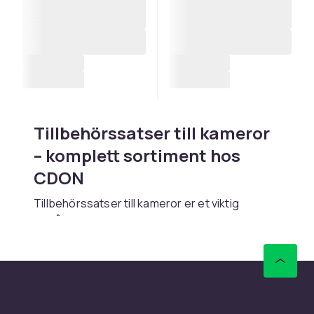
Tillbehörssatser till kameror
– komplett sortiment hos
CDON
Tillbehörssatser till kameror er et viktig
område innen foto og optikk. Hos CDON finner
du ett bredt utvalg av tillbehörssatser till
kameror fra ledende merker som Canon, Nikon,
Sony, Leica og Zeiss. Enten du er nybegynner
eller profesjonell fotograf, har vi de
produktene du trenger.