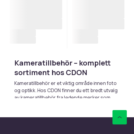
Kameratillbehör – komplett
sortiment hos CDON
Kameratillbehör er et viktig område innen foto
og optikk. Hos CDON finner du ett bredt utvalg
av kameratillbehör fra ledende merker som
Canon, Nikon, Sony, Leica og Zeiss. Enten du er
nybegynner eller profesjonell fotograf, har vi
de produktene du trenger.
Når du velger kameratillbehör er det viktig å