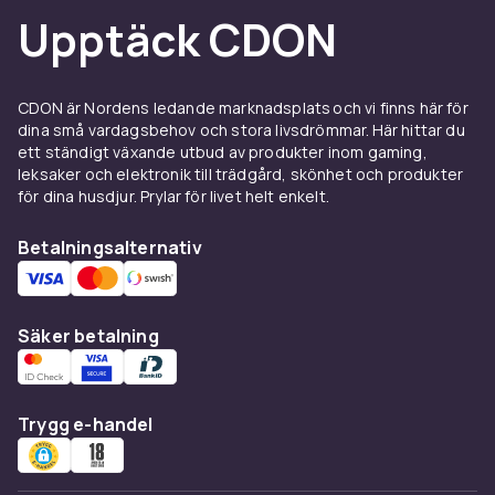
vurdere kompatibilitet med ditt kamerasystem,
Upptäck CDON
ønsket funksjonalitet og budsjett. Les
produktbeskrivelsene nøye og sammenlign
spesifikasjoner for å finne det riktige
CDON är Nordens ledande marknadsplats och vi finns här för
produktet for dine behov.
dina små vardagsbehov och stora livsdrömmar. Här hittar du
Kjøp kameratillbehör online hos CDON til
ett ständigt växande utbud av produkter inom gaming,
konkurransedyktige priser. Vi tilbyr rask
leksaker och elektronik till trädgård, skönhet och produkter
för dina husdjur. Prylar för livet helt enkelt.
levering og enkel retur.
Utforska hela foto & optik-sortimentet hos
Betalningsalternativ
CDON.
Tips för att köpa
Säker betalning
Kameratillbehör
Kameratillbehör är ett viktigt tillbehör för alla
fotoentusiaster. Kontrollera alltid
Trygg e-handel
kompatibilitet med ditt kamerasystem och dina
specifika behov innan köp. Välj produkter från
välkända märken som Canon, Nikon, Sony,