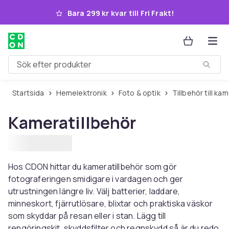
Hoppa till huvudinnehållet
Bara 299 kr kvar till Fri Frakt!
Sök efter produkter
Startsida
Hemelektronik
Foto & optik
Tillbehör till k
Kameratillbehör
Hos CDON hittar du kameratillbehör som gör
fotograferingen smidigare i vardagen och ger
utrustningen längre liv. Välj batterier, laddare,
minneskort, fjärrutlösare, blixtar och praktiska väskor
som skyddar på resan eller i stan. Lägg till
rengöringskit, skyddsfilter och regnskydd så är du redo