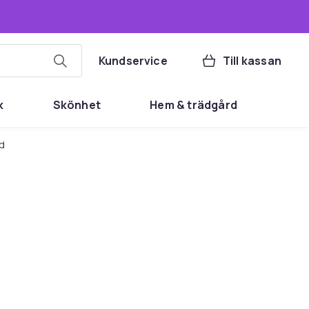
Kundservice
Till kassan
k
Skönhet
Hem & trädgård
öd