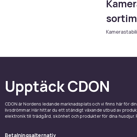
Kamera
sorti
Kamerastabili
finner du ett
Canon, Nikon,
fotograf, har
Når du velger
med ditt kame
produktbeskri
Upptäck CDON
produktet for
Kjøp kamerast
Vi tilbyr rask
CDON är Nordens ledande marknadsplats och vi finns här för d
livsdrömmar. Här hittar du ett ständigt växande utbud av produ
Utforska hel
elektronik till trädgård, skönhet och produkter för dina husdjur. Pr
Tips f
Betalningsalternativ