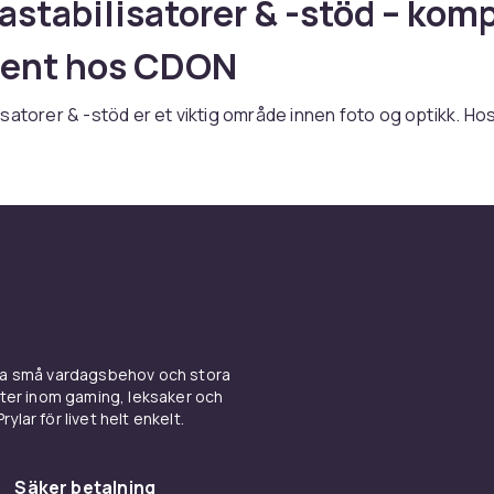
stabilisatorer & -stöd – komp
ment hos CDON
satorer & -stöd er et viktig område innen foto og optikk. H
 bredt utvalg av kamerastabilisatorer & -stöd fra ledende m
 Sony, Leica og Zeiss. Enten du er nybegynner eller profesjo
 vi de produktene du trenger.
 kamerastabilisatorer & -stöd er det viktig å vurdere kompatib
rasystem, ønsket funksjonalitet og budsjett. Les
velsene nøye og sammenlign spesifikasjoner for å finne det
 dine behov.
abilisatorer & -stöd online hos CDON til konkurransedyktige
 levering og enkel retur.
ina små vardagsbehov och stora
kter inom gaming, leksaker och
a foto & optik-sortimentet hos CDON.
ylar för livet helt enkelt.
ör att köpa Kamerastabilisator
Säker betalning