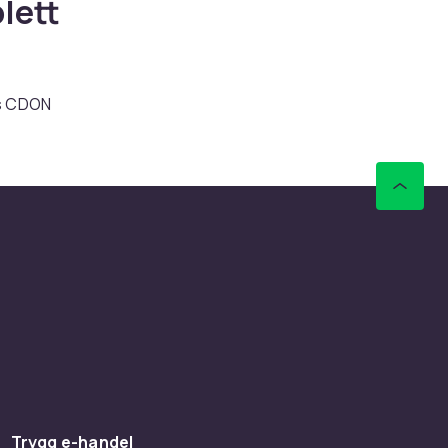
lett
os CDON
erker som
nell
ilitet
 riktige
 priser.
er &
Trygg e-handel