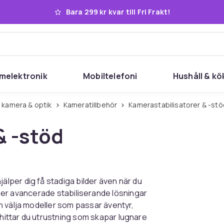
Bara 299 kr kvar till Fri Frakt!
melektronik
Mobiltelefoni
Hushåll & kö
ill kamera & optik
Kameratillbehör
Kamerastabilisatorer & -st
& -stöd
per dig få stadiga bilder även när du
ill mer avancerade stabiliserande lösningar
n välja modeller som passar äventyr,
ittar du utrustning som skapar lugnare