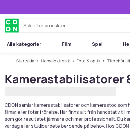
Hoppa till huvudinnehållet
Sök efter produkter
Alla kategorier
Film
Spel
He
Startsida
Hemelektronik
Foto & optik
Tillbehör t
Kamerastabilisatorer 
CDON samlar kamerastabilisatorer och kamerastöd som hjäl
filmar eller fotar i rörelse. Här finns allt från handstativ t
som gör resultatet jämnare och mer professionellt. Du ka
vardag eller studioarbete beroende på behov. Hos CDON h