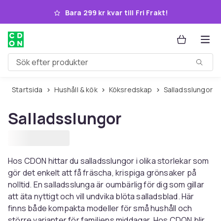
Hoppa till huvudinnehållet
Bara 299 kr kvar till Fri Frakt!
Sök efter produkter
Startsida
Hushåll & kök
Köksredskap
Salladsslungor
Salladsslungor
Hos CDON hittar du salladsslungor i olika storlekar som
gör det enkelt att få fräscha, krispiga grönsaker på
nolltid. En salladsslunga är oumbärlig för dig som gillar
att äta nyttigt och vill undvika blöta salladsblad. Här
finns både kompakta modeller för små hushåll och
större varianter för familjens middagar. Hos CDON blir