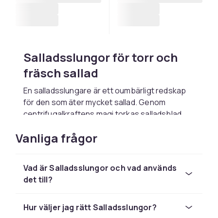
Salladsslungor för torr och
fräsch sallad
En salladsslungare är ett oumbärligt redskap
för den som äter mycket sallad. Genom
centrifugalkraftens magi torkas salladsblad,
örter och grönsaker snabbt och effektivt utan
Vanliga frågor
att bli skadade. Torr sallad absorberar
dressing bättre och håller sig fräsch längre i
kylskåpet. Hos CDON hittar du salladsslungor i
Vad är Salladsslungor och vad används
olika storlekar och system.
det till?
Hur en salladsslungare
fungerar
Hur väljer jag rätt Salladsslungor?