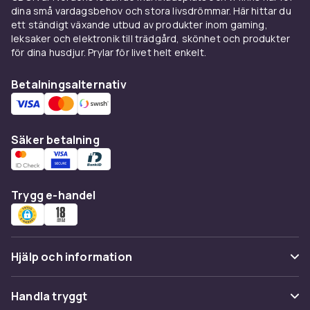
Storlek och kapacitet
dina små vardagsbehov och stora livsdrömmar. Här hittar du
ett ständigt växande utbud av produkter inom gaming,
Välj en salladsslungare med tillräcklig kapacitet
leksaker och elektronik till trädgård, skönhet och produkter
för din hushållsstorlek. Smaller modeller (2–3
för dina husdjur. Prylar för livet helt enkelt.
liter) passar 1–2 personer. Larger modeller (4–
Betalningsalternativ
5 liter) passar familjer och middagsbjudningar.
Den yttre skålen kan efter sköljning användas
som serveringsskål.
Säker betalning
Material och underhåll
Salladsslungor tillverkas i genomskinlig plast av
hög kvalitet. Välj BPA-fria modeller. De flesta är
Trygg e-handel
diskmaskinssäkra, men kontrollera alltid
tillverkarens anvisningar. Torka mekanismens
lager regelbundet för att hålla dem smidiga.
Hjälp och information
Hos CDON hittar du salladsslungor från OXO,
WMF och andra välkända varumärken. Beställ
Vanliga frågor
online med snabb leverans och tryggt köp.
Handla tryggt