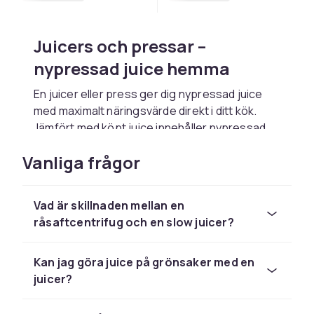
Juicers och pressar –
nypressad juice hemma
En juicer eller press ger dig nypressad juice
med maximalt näringsvärde direkt i ditt kök.
Jämfört med köpt juice innehåller nypressad
mer vitaminer och inga konserveringsmedel
Vanliga frågor
eller tillsatt socker. Hos CDON hittar du
råsaftcentrifuger, slow juicers, citruspressar
och pressar för växtmjölk till alla budgetar.
Vad är skillnaden mellan en
Råsaftcentrifug vs slow juicer
råsaftcentrifug och en slow juicer?
– vad passar dig?
Kan jag göra juice på grönsaker med en
En råsaftcentrifug roterar snabbt och river
juicer?
frukten för att extrahera saften – snabb och
lättanvänd men med något mer oxidation. En