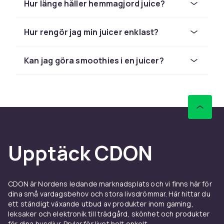
Hur länge håller hemmagjord juice?
slow juicer pressar frukten varsamt med ett
skruvsystem och bevarar fler vitaminer och
enzymer.
Philips
har populära
Hur rengör jag min juicer enklast?
råsaftcentrifuger i mellanprisklassen med stor
inmatningsöppning.
Hurom
är känt för sina
Kan jag göra smoothies i en juicer?
tysta och effektiva slow juicers med hög
saftskörd och minimalt avfall.
Juicer för grönsaker och
bladgrönt
Slow juicers är bäst på bladgrönt som spenat,
Upptäck CDON
grönkål och persilja – råsaftcentrifuger
hanterar dessa sämre. Morötter, selleri, gurka
och rödbetor fungerar utmärkt i båda typerna.
Kombinera frukt och grönsaker för att
CDON är Nordens ledande marknadsplats och vi finns här för
dina små vardagsbehov och stora livsdrömmar. Här hittar du
balansera smaken – ett äpple eller päron tillför
ett ständigt växande utbud av produkter inom gaming,
sötma och döljer bitterheten från bladgrönt.
leksaker och elektronik till trädgård, skönhet och produkter
Ingefära och citron boostar smaken och
för dina husdjur. Prylar för livet helt enkelt.