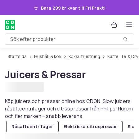
Hoppa till huvudinnehållet
Bara 299 kr kvar till Fri Frakt!
Sök efter produkter
Startsida
Hushåll & kök
Köksutrustning
Kaffe, Te & Dr
Juicers & Pressar
Köp juicers och pressar online hos CDON. Slow juicers,
råsaftcentrifuger och citruspressar från Philips, Hurom
och fler märken – snabb leverans.
Råsaftcentrifuger
Elektriska citruspressar
Slow 