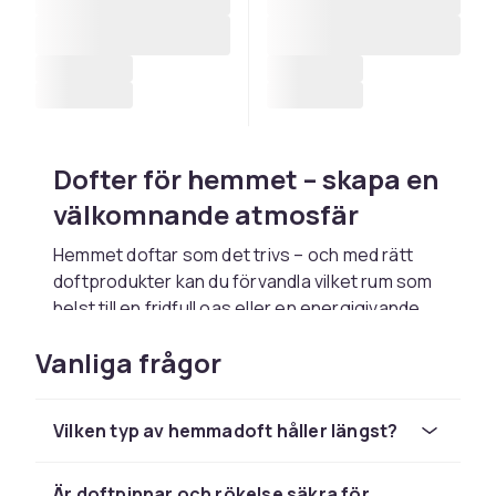
Dofter för hemmet – skapa en
välkomnande atmosfär
Hemmet doftar som det trivs – och med rätt
doftprodukter kan du förvandla vilket rum som
helst till en fridfull oas eller en energigivande
plats. Från klassiska doftpinnar och rökelse till
Vanliga frågor
vaxkakor och doftoljor finns det ett alternativ
för varje smak och inredningsstil.
Hitta din favorit bland
Vilken typ av hemmadoft håller längst?
hemmets dofter
Är doftpinnar och rökelse säkra för