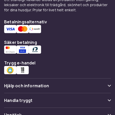
Välj doft efter rum och
leksaker och elektronik till trädgård, skönhet och produkter
stämning
för dina husdjur. Prylar för livet helt enkelt.
Friska citrus- och mintdofter passar i kök och
Betalningsalternativ
badrum. Varma träd- och vaniljdofter skapar
mysig känsla i vardagsrummet. Lavendel och
eukalyptus är perfekta för sovrummet. Testa
Säker betalning
att kombinera olika dofttyper i olika rum för en
genomgående hemkänsla som är din alldeles
egna.
Trygg e-handel
Hjälp och information
Vanliga frågor
Handla tryggt
Spåra paket
Betalning