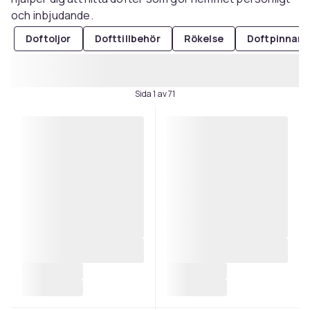
och inbjudande.
Doftoljor
Dofttillbehör
Rökelse
Doftpinnar
Sida 1 av 71