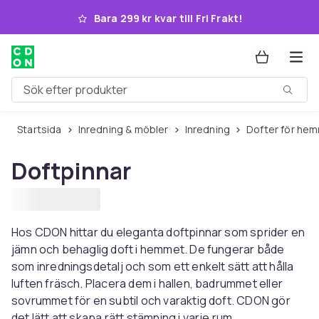
Hoppa till huvudinnehållet
Bara 299 kr kvar till Fri Frakt!
Sök efter produkter
Startsida
Inredning & möbler
Inredning
Dofter för he
Doftpinnar
Hos CDON hittar du eleganta doftpinnar som sprider en
jämn och behaglig doft i hemmet. De fungerar både
som inredningsdetalj och som ett enkelt sätt att hålla
luften fräsch. Placera dem i hallen, badrummet eller
sovrummet för en subtil och varaktig doft. CDON gör
det lätt att skapa rätt stämning i varje rum.