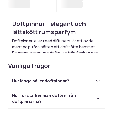
Doftpinnar – elegant och
lättskött rumsparfym
Doftpinnar, eller reed diffusers, är ett av de
mest populära sätten att doftsätta hemmet.
Pinnarna suger upp doftoljan från flaskan och
frigör doften långsamt och kontinuerligt – utan
Vanliga frågor
öppen låga, el eller övervakning. Resultatet är
en diskret men konstant doftupplevelse som
varar i veckor.
Hur länge håller doftpinnar?
Hur fungerar doftpinnar?
Hur förstärker man doften från
Systemet är enkelt: en glasflaska fylld med
doftpinnarna?
doftolja och en handfull rotting- eller
fiberpinnar. Pinnarna drar upp oljan via