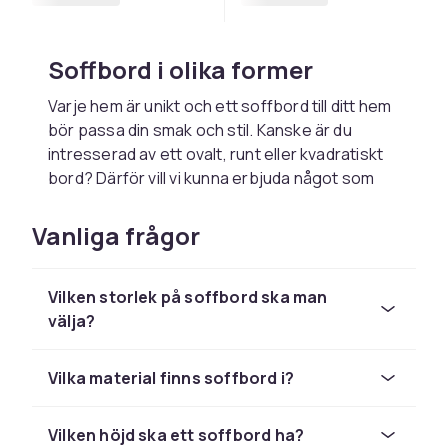
Soffbord i olika former
Varje hem är unikt och ett soffbord till ditt hem
bör passa din smak och stil. Kanske är du
intresserad av ett ovalt, runt eller kvadratiskt
bord? Därför vill vi kunna erbjuda något som
passar till alla olika hem. Ett soffbord behöver
ofta matcha din
soffa
och de är därför bra att
Vanliga frågor
det finns olika former och storlekar. Har du en
stor divansoffa så kan det vara lämpligt med
Vilken storlek på soffbord ska man
ett större bord, men det blir även fint med ett
välja?
runt soffbord. Oavsett vad du anser passar
bäst så har vi vad du söker. Vi har alla olika
smak och stil och här hittar du något för dig.
Vilka material finns soffbord i?
För alla tillfällen
Vilken höjd ska ett soffbord ha?