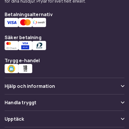
för dina husdjur. Prylar för livet helt enkelt.
Betalningsalternativ
Säker betalning
Trygg e-handel
Hjälp och information
Vanliga frågor
Handla tryggt
Spåra paket
Betalning
Upptäck
Ångra & Returnera här
Leverans