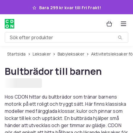
Hoppa till huvudinnehållet
Bara 299 kr kvar till Fri Frakt!
Sök efter produkter
Startsida
Leksaker
Babyleksaker
Aktivitetsleksaker f
Bultbrädor till barnen
Hos CDON hittar du bultbrädor som tränar barnens
motorik på ett roligt och tryggt sätt. Här finns klassiska
modeller med färgglada klossar, kulor och pinnar som
lockar till lek och upptäckt. En bultbräda hjälper små
händer att utvecklas och ger timmar av glädje. CDON
gör det enkelt att hitta hållbara och lärande leksaker för