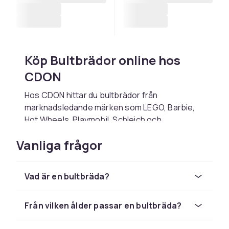
Köp Bultbrädor online hos
CDON
Hos CDON hittar du bultbrädor från
marknadsledande märken som LEGO, Barbie,
Hot Wheels, Playmobil, Schleich och
Squishmallows till konkurrenskraftiga priser.
Vanliga frågor
Oavsett om du letar efter en present till ett
barn, vill fylla på lekrummet eller söker det
senaste trendleksaker hittar du det rätta hos
Vad är en bultbräda?
oss.
Välj bultbrädor baserat på barnets ålder,
Från vilken ålder passar en bultbräda?
intressen och den typ av lek du vill stimulera.
Kontrollera alltid åldersangivelsen på