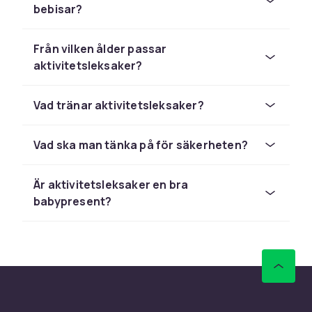
bebisar?
Välj aktivitetsleksaker för bebisar baserat på
barnets ålder, intressen och den typ av lek du
Från vilken ålder passar
vill stimulera. Kontrollera alltid åldersangivelsen
aktivitetsleksaker?
på förpackningen – den finns av säkerhets­
skäl. Hos CDON handlar du tryggt med snabb
leverans och enkel retur.
Vad tränar aktivitetsleksaker?
Utforska hela leksortimentet hos CDON.
Vad ska man tänka på för säkerheten?
Är aktivitetsleksaker en bra
babypresent?