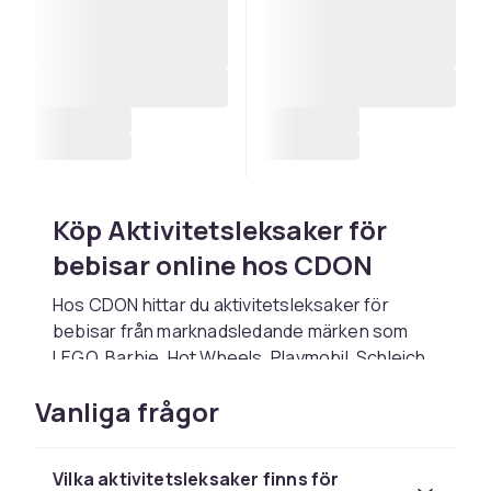
Köp Aktivitetsleksaker för
bebisar online hos CDON
Hos CDON hittar du aktivitetsleksaker för
bebisar från marknadsledande märken som
LEGO, Barbie, Hot Wheels, Playmobil, Schleich
och Squishmallows till konkurrenskraftiga
Vanliga frågor
priser. Oavsett om du letar efter en present till
ett barn, vill fylla på lekrummet eller söker det
senaste trendleksaker hittar du det rätta hos
Vilka aktivitetsleksaker finns för
oss.