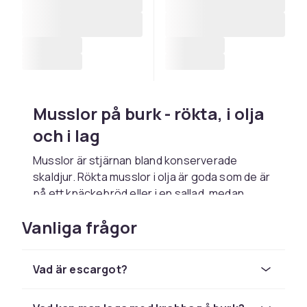
Musslor på burk - rökta, i olja
och i lag
Musslor är stjärnan bland konserverade
skaldjur. Rökta musslor i olja är goda som de är
på ett knäckebröd eller i en sallad, medan
musslor i lag passar perfekt i pastasåser,
Vanliga frågor
paella och fisksoppa. Konserverade musslor är
färdigkokta och kan ätas direkt ur burken,
vilket gör dem till en av skafferiets mest
Vad är escargot?
användbara delikatesser. Oöppnade håller
burkarna dessutom i flera år, så det är smart