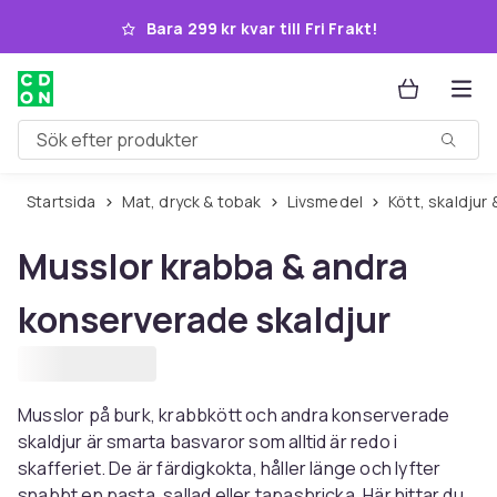
Hoppa till huvudinnehållet
Bara 299 kr kvar till Fri Frakt!
Sök efter produkter
Startsida
Mat, dryck & tobak
Livsmedel
Kött, skaldjur
Musslor krabba & andra
konserverade skaldjur
Musslor på burk, krabbkött och andra konserverade
skaldjur är smarta basvaror som alltid är redo i
skafferiet. De är färdigkokta, håller länge och lyfter
snabbt en pasta, sallad eller tapasbricka. Här hittar du