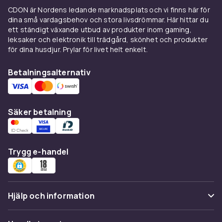
som på buffébordet.
CDON är Nordens ledande marknadsplats och vi finns här för
Så använder du konserverade
dina små vardagsbehov och stora livsdrömmar. Här hittar du
ett ständigt växande utbud av produkter inom gaming,
skaldjur
leksaker och elektronik till trädgård, skönhet och produkter
för dina husdjur. Prylar för livet helt enkelt.
Skölj gärna musslor och räkor i lag innan du
använder dem, så blir smaken renare. Oljan
Betalningsalternativ
från rökta musslor är en utmärkt smaksättare i
dressingar och varma rätter, så häll inte ut den.
En öppnad burk förvaras i kylen och bör ätas
Säker betalning
inom två till tre dagar. Vill du bygga vidare på
smakerna fungerar en skvätt
fisksås
utmärkt
för att ge djup åt soppor och wokrätter med
Trygg e-handel
skaldjur.
Mer till skaldjursälskaren
Vill du hellre laga från grunden hittar du
färska
Hjälp och information
& frysta skaldjur
i avdelningen för
skaldjur
. Ska
du duka upp en större buffé finns även
kött
Vanliga frågor