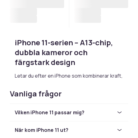
iPhone 11-serien – A13-chip,
dubbla kameror och
färgstark design
Letar du efter en iPhone som kombinerar kraft,
kamera och personlighet? Då är iPhone 11-
serien ett smart val. Här får du Apples A13
Vanliga frågor
Bionic-chip, dubbla 12 MP-kameror och en
Liquid Retina-skärm – allt paketerat i en tålig
Vilken iPhone 11 passar mig?
design som finns i flera färgstarka varianter. En
serie som passar både vardagsliv och kreativa
stunder.
När kom iPhone 11 ut?