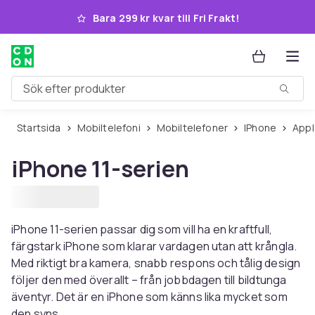
Hoppa till huvudinnehållet
Bara 299 kr kvar till Fri Frakt!
Sök efter produkter
Startsida
Mobiltelefoni
Mobiltelefoner
iPhone
App
iPhone 11-serien
iPhone 11-serien passar dig som vill ha en kraftfull,
färgstark iPhone som klarar vardagen utan att krångla.
Med riktigt bra kamera, snabb respons och tålig design
följer den med överallt – från jobbdagen till bildtunga
äventyr. Det är en iPhone som känns lika mycket som
den syns.