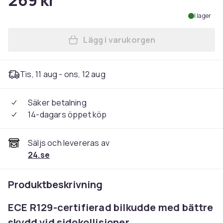
269 kr
I lager
Lägg i varukorgen
Lägg till Bilkudde/ Bältesk
Tis, 11 aug - ons, 12 aug
Säker betalning
14-dagars öppet köp
Säljs och levereras av
24.se
Produktbeskrivning
ECE R129-certifierad bilkudde med bättre
skydd vid sidokollisioner