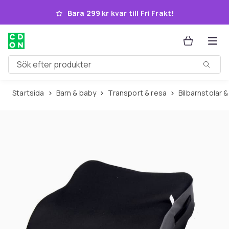
Hoppa till huvudinnehållet
Bara 299 kr kvar till Fri Frakt!
Sök efter produkter
Startsida
Barn & baby
Transport & resa
Bilbarnstolar