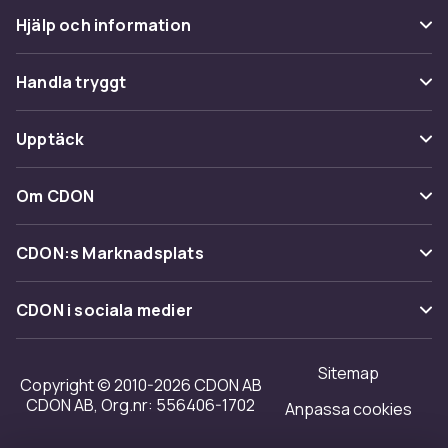
Hjälp och information
Vanliga frågor
Handla tryggt
Spåra paket
Betalning
Upptäck
Ångra & Returnera här
Leverans
Kategorier
Kundservice
Om CDON
Villkor & policy
Varumärken
Om oss
Återkallelser
CDON:s Marknadsplats
Guider
Kundrecensioner
Sälj på CDON
Shopit.se
CDON i sociala medier
Karriär på CDON
Bli affiliate
Investor relations
Sitemap
Regler & kvalitet
Copyright © 2010-2026 CDON AB
Tillgänglighet
CDON AB, Org.nr: 556406-1702
Anpassa cookies
Merchant Help Center
Transparensrapport