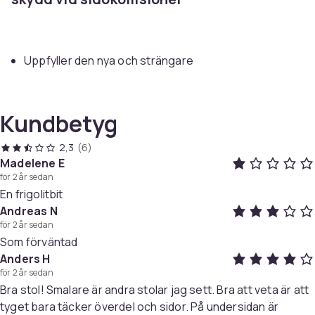
Uppfyller den nya och strängare
säkerhetsstandarden inklusive sidokrocktest
Anpassad efter barnets längd – passar barn från
Kundbetyg
cirka 135 till 150 cm
2,3
(6)
Testad för att ge ökat skydd för huvud och nacke vid
Madelene E
för 2 år sedan
kollision
En frigolitbit
Andreas N
för 2 år sedan
Denna bilkudde är certifierad enligt den moderna
Som förväntad
säkerhetsstandarden ECE R129 (även kallad i-Size),
Anders H
vilket innebär att den är noggrant testad för att ge
för 2 år sedan
högsta möjliga skydd vid krock – även från sidan. Den är
Bra stol! Smalare är andra stolar jag sett. Bra att veta är att
framtagen för att användas tillsammans med bilens
tyget bara täcker överdel och sidor. På undersidan är