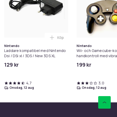
- Användning: Med trepunktsbälte
- Säkerhet: Sidokrocktestad, skydd för huvud och
nacke
- Storlek: ca 320 x 360 x 120 mm
- Användningsområden: Bilresor, samåkning, daglig
transport av barn
Köp
Lägg till Laddare kompatibel med
Artikel.nr.
Nintendo
Nintendo
ce25caa6-735a-415d-9d16-0bb5e3e70ffd
Laddare kompatibel med Nintendo
Wii- och Gamecube-ko
Dsi / DSi xl / 3DS / New 3DS XL
handkontroll med vibra
Produktsäkerhetsinformation
129 kr
199 kr
4,7
3,0
onsdag, 12 aug
onsdag, 12 aug