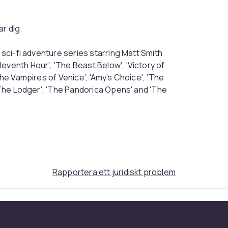
r dig.
 sci-fi adventure series starring Matt Smith
eventh Hour', 'The Beast Below', 'Victory of
The Vampires of Venice', 'Amy's Choice', 'The
 'The Lodger', 'The Pandorica Opens' and 'The
Rapportera ett juridiskt problem