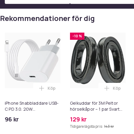
James Corden
ÖVRIGT:
Rekommendationer för dig
Mediatyp: 6 DVD
Region: 2
Språk: English
-10 %
Text: Nej
Distributör: 2 Entertain
Streckkod: 5051561039690
SKU: 877523
Format
Köp
Köp
Lägg till iPhone Snabbladdare USB-C PD
Lägg till 
Artikel.nr.
iPhone Snabbladdare USB-
Gelkuddar för 3M Peltor
Produktsäkerhetsinformation
C PD 3.0. 20W
hörselkåpor – 1 par Svart
Strömadapter + Kabel
Black
96 kr
129 kr
Tidigare lägsta pris:
143 kr