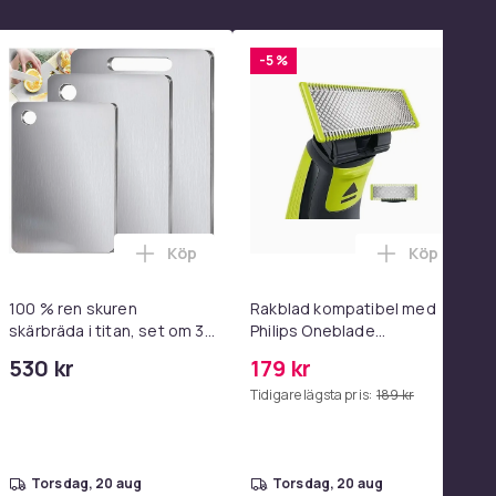
-5 %
Köp
Köp
el i varukorgen
 - Adapter & Kabel 20W USB-C 2m i varukorgen
 Magtränare, 6-rörs fotpedal motståndsband – Mag- och båltr
Lägg till 100 % ren skuren skärbräda i ti
Lägg till R
100 % ren skuren
Rakblad kompatibel med
skärbräda i titan, set om 3,
Philips Oneblade
dubbelsidiga
Replacement, 1, 2 - eller 3-
530 kr
179 kr
livsmedelsgodkända
pack.
Tidigare lägsta pris:
189 kr
skärbrädor i titan för köket,
diskmaskinssäkra
torsdag, 20 aug
torsdag, 20 aug