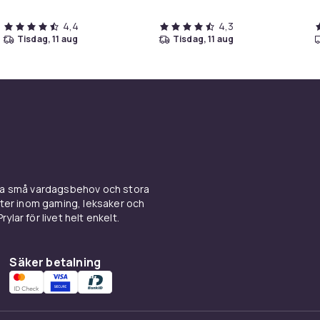
4,4
4,3
tisdag, 11 aug
tisdag, 11 aug
ina små vardagsbehov och stora
kter inom gaming, leksaker och
ylar för livet helt enkelt.
Säker betalning