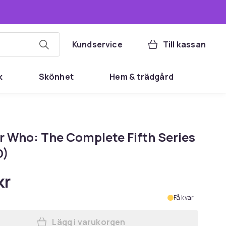
Kundservice
Till kassan
k
Skönhet
Hem & trädgård
r Who: The Complete Fifth Series
D)
kr
Få kvar
Lägg i varukorgen