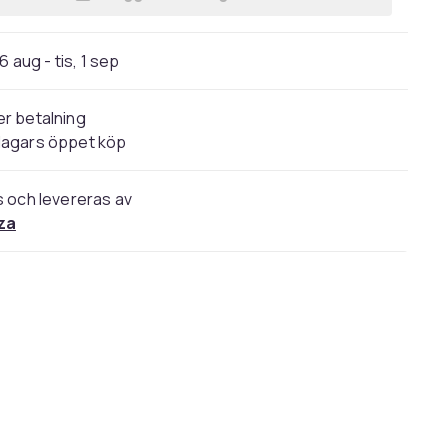
Lägg till Doctor Who: The Complete 
6 aug - tis, 1 sep
r betalning
dagars öppet köp
s och levereras av
za