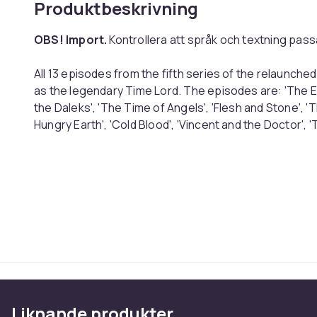
Produktbeskrivning
OBS! Import.
Kontrollera att språk och textning passa
All 13 episodes from the fifth series of the relaunched
as the legendary Time Lord. The episodes are: 'The El
the Daleks', 'The Time of Angels', 'Flesh and Stone', '
Hungry Earth', 'Cold Blood', 'Vincent and the Doctor',
Big Bang'.
Typ: DVD / Box Set
SKÅDESPELARE:
Matt Smith
Caitlin Blackwood
Simon Dutton
Toby Jones
Robert Pugh
Liknande produkter
Arthur Darvill