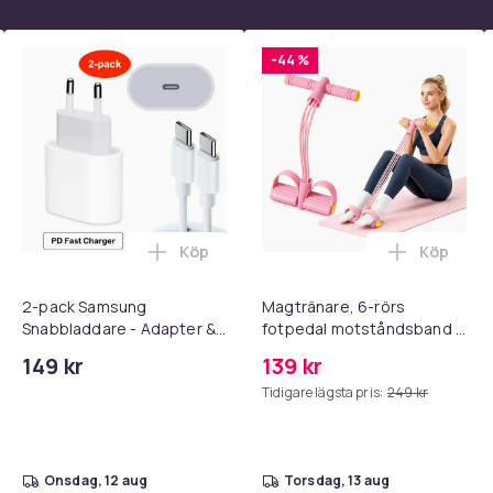
-44 %
Köp
Köp
 - Adapter + Kabel 25W lightning - USB-C 2m i varukorgen
l iPhone 17 / 16 / 15 Snabbladdare med 2M USB-C till USB-C kab
Lägg till 2-pack Samsung Snabbladdare
Lägg till
2-pack Samsung
Magtränare, 6-rörs
Snabbladdare - Adapter &
fotpedal motståndsband –
Kabel 20W USB-C 2m
Mag- och bålträning, Yoga
149 kr
139 kr
& Hemmagym Fitness Pink
Tidigare lägsta pris:
249 kr
onsdag, 12 aug
torsdag, 13 aug