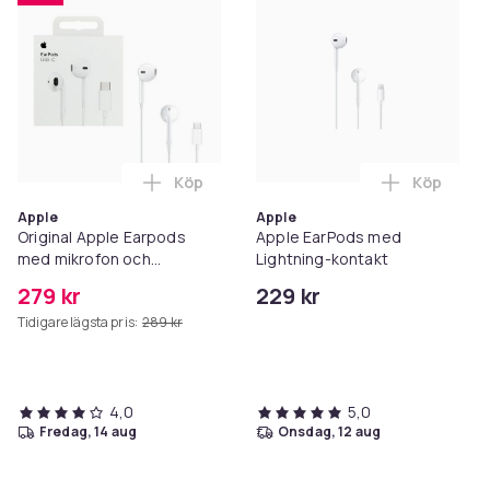
Köp
Köp
Lägg till Original Apple Earpods med mik
Lägg till
Apple
Apple
Original Apple Earpods
Apple EarPods med
med mikrofon och
Lightning-kontakt
fjärrkontroll - USB-C
279 kr
229 kr
Tidigare lägsta pris:
289 kr
4,0
5,0
fredag, 14 aug
onsdag, 12 aug