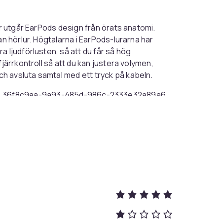
or utgår EarPods design från örats anatomi.
an hörlur. Högtalarna i EarPods-lurarna har
 ljudförlusten, så att du får så hög
järrkontroll så att du kan justera volymen,
h avsluta samtal med ett tryck på kabeln.
36f8c9aa-9a93-485d-986c-2333e32a89a6