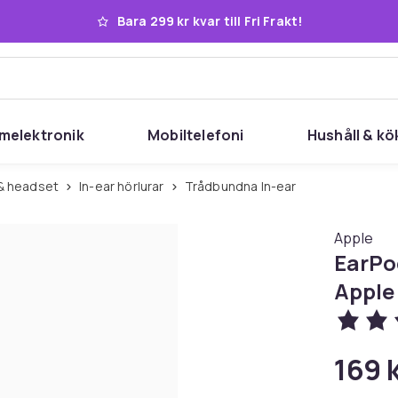
Bara 299 kr kvar till Fri Frakt!
melektronik
Mobiltelefoni
Hushåll & kö
r & headset
In-ear hörlurar
Trådbundna In-ear
Apple
EarPo
Apple
169 