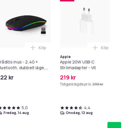
Köp
Köp
C In-Ear Hörlurar med Mikrofon EarPods i varukorgen
i-1 Kortläsare, USB-C till SD/TF/USB i varukorgen
Lägg till Trådlös mus - 2,4G + Bluetooth, du
Lägg till App
Apple
rådlös mus - 2,4G +
Apple 20W USB-C
HD
luetooth, dubbelt läge,
Strömadapter - Vit
1,8
elyst svart
122 kr
219 kr
99
Tidigare lägsta pris:
299 kr
5,0
4,4
fredag, 14 aug
onsdag, 12 aug