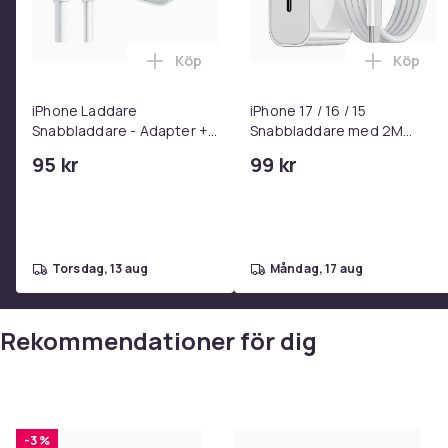
Köp
Köp
Lägg till iPhone Laddare Snabbladdare
Lägg til
iPhone Laddare
iPhone 17 / 16 / 15
Snabbladdare - Adapter +
Snabbladdare med 2M
Kabel 25W lightning - USB-
USB-C till USB-C kabel
95 kr
99 kr
C 2m
torsdag, 13 aug
måndag, 17 aug
Rekommendationer för dig
-3 %