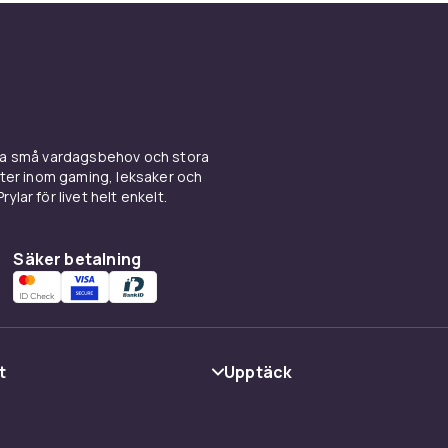
ina små vardagsbehov och stora
kter inom gaming, leksaker och
ylar för livet helt enkelt.
Säker betalning
t
Upptäck
Kategorier
Varumärken