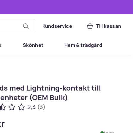
Kundservice
Till kassan
k
Skönhet
Hem & trädgård
ds med Lightning-kontakt till
 enheter (OEM Bulk)
2,3
(3)
kr
I lager