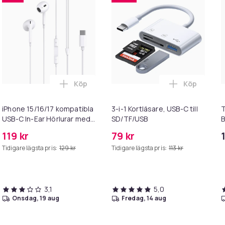
Köp
Köp
rofon och fjärrkontroll - USB-C i varukorgen
 Apple EarPods med Lightning-kontakt i varukorgen
Lägg till iPhone 15/16/17 kompatibla USB-
Lägg till 3-
iPhone 15/16/17 kompatibla
3-i-1 Kortläsare, USB-C till
T
USB-C In-Ear Hörlurar med
SD/TF/USB
B
Mikrofon EarPods
b
119 kr
79 kr
Tidigare lägsta pris:
129 kr
Tidigare lägsta pris:
113 kr
3,1
5,0
onsdag, 19 aug
fredag, 14 aug