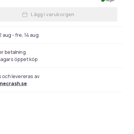
Lägg i varukorgen
Lägg till EarPods med Lightning-kon
2 aug - fre, 14 aug
r betalning
dagars öppet köp
s och levereras av
necrash.se