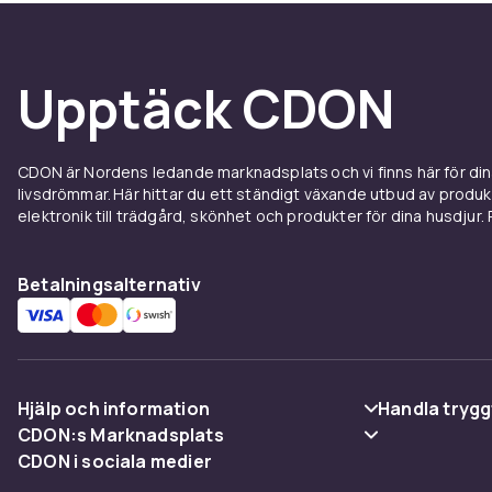
Upptäck CDON
CDON är Nordens ledande marknadsplats och vi finns här för d
livsdrömmar. Här hittar du ett ständigt växande utbud av produ
elektronik till trädgård, skönhet och produkter för dina husdjur. Pr
Betalningsalternativ
Hjälp och information
Handla trygg
CDON:s Marknadsplats
Vanliga frågor
Betalning
CDON i sociala medier
Sälj på CDON
Spåra paket
Leverans