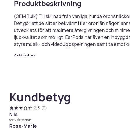
Produktbeskrivning
(OEM Bulk) Till skillnad från vanliga, runda öronsnäck
Det gör att de sitter bekvämt i fler öron än någon ann
utvecklats för att maximera återgivningen och minimera
ljudkvalitet som möjligt. EarPods har även en inbyggd f
styra musik- och videouppspelningen samt ta emot oc
Artikel.nr.
Produktsäkerhetsinformation
Kundbetyg
2,3
(3)
Nils
för 2 år sedan
Rose-Marie