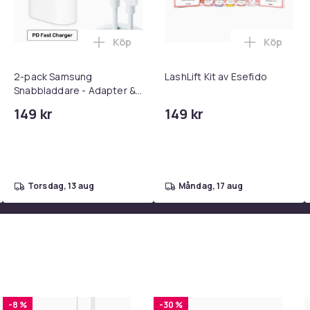
Köp
Köp
 - Adapter + Kabel 25W lightning - USB-C 2m i varukorgen
l iPhone 17 / 16 / 15 Snabbladdare med 2M USB-C till USB-C kab
Lägg till 2-pack Samsung Snabbladdare
Lägg till 
2-pack Samsung
LashLift Kit av Esefido
Snabbladdare - Adapter &
Kabel 20W USB-C 2m
149 kr
149 kr
torsdag, 13 aug
måndag, 17 aug
-8 %
-30 %