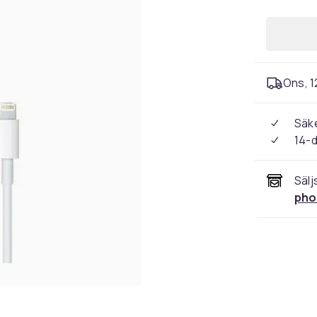
Ons, 1
Säke
14-
Sälj
pho