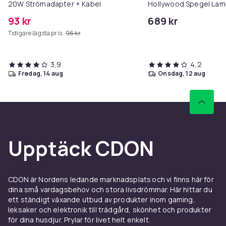
20W Strömadapter + Kabel
Hollywood Spegel Lam
58x46cm
93 kr
689 kr
Tidigare lägsta pris:
96 kr
3,9
4,2
fredag, 14 aug
onsdag, 12 aug
Upptäck CDON
CDON är Nordens ledande marknadsplats och vi finns här för
dina små vardagsbehov och stora livsdrömmar. Här hittar du
ett ständigt växande utbud av produkter inom gaming,
leksaker och elektronik till trädgård, skönhet och produkter
för dina husdjur. Prylar för livet helt enkelt.