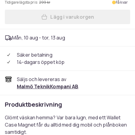
Tidigare lägsta pris:
299 kr
Få kvar
Lägg i varukorgen
Lägg till HOLDIT Magnet Pl
Mån, 10 aug - tor, 13 aug
Säker betalning
14-dagars öppet köp
Säljs och levereras av
Malmö TeknikKompani AB
Produktbeskrivning
Glömt väskan hemma? Var bara lugn, med ett Wallet
Case Magnet får du alltid med dig mobil och plånboken
samtidigt.