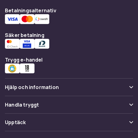
Betalningsalternativ
Säker betalning
Trygg e-handel
Hjälp och information
Vanliga frågor
Handla tryggt
Spåra paket
Betalning
Upptäck
Ångra & Returnera här
Leverans
Kategorier