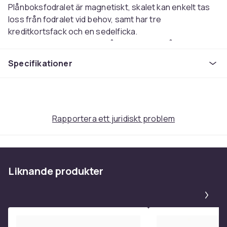
Plånboksfodralet är magnetiskt, skalet kan enkelt tas
loss från fodralet vid behov, samt har tre
kreditkortsfack och en sedelficka.
Skydda din mobil med ett plånboksfodral från Holdit!
Egenskaper:
Specifikationer
- Plats för 3 kreditkort
- Skyddar mot repor och stötar
- Enkelt att sätta i och ta ur telefonen
Färg Svart
Material Konstläder
Rapportera ett juridiskt problem
Passar: Samsung Galaxy S21
Färg
Black
Liknande produkter
Vikt, gram
Pa
100
Artikel.nr.
f354cc8f-ab53-56c0-a239-7606b6d4682e