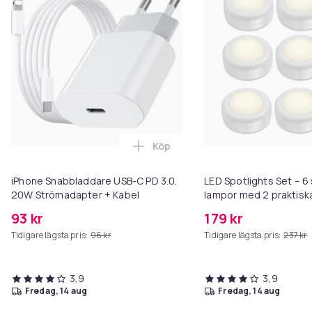
Vikt, gram
599
Artikel.nr.
b762f01a-8891-5e6d-adee-aca35c57577f
Produktsäkerhetsinformation
Köp
Lägg till iPhone Snabbladdare 
iPhone Snabbladdare USB-C PD 3.0.
LED Spotlights Set – 6 
20W Strömadapter + Kabel
lampor med 2 praktisk
fjärrkontroller
93 kr
179 kr
Tidigare lägsta pris:
96 kr
Tidigare lägsta pris:
237 kr
3,9
3,9
fredag, 14 aug
fredag, 14 aug