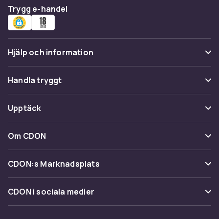
Trygg e-handel
Hjälp och information
Vanliga frågor
Handla tryggt
Spåra paket
Betalning
Upptäck
Ångra & Returnera här
Leverans
Kategorier
Kundservice
Om CDON
Villkor & policy
Varumärken
Om oss
Återkallelser
CDON:s Marknadsplats
Guider
Kundrecensioner
Sälj på CDON
Shopit.se
CDON i sociala medier
Karriär på CDON
Bli affiliate
Investor relations