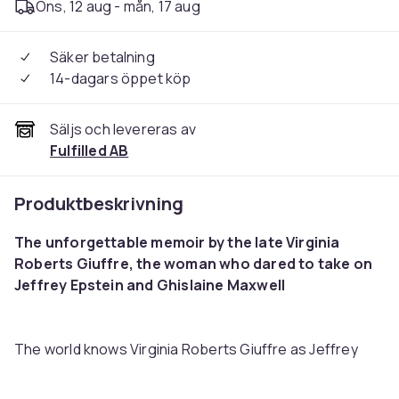
Ons, 12 aug - mån, 17 aug
Säker betalning
14-dagars öppet köp
Säljs och levereras av
Fulfilled AB
Produktbeskrivning
The unforgettable memoir by the late Virginia
Roberts Giuffre, the woman who dared to take on
Jeffrey Epstein and Ghislaine Maxwell
The world knows Virginia Roberts Giuffre as Jeffrey
Epstein and Ghislaine Maxwell’s most outspoken victim:
the woman whose decision to speak out helped send