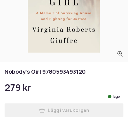
Nobody's Girl 9780593493120
279 kr
I lager
Lägg i varukorgen
Lägg till Nobody's Girl 978