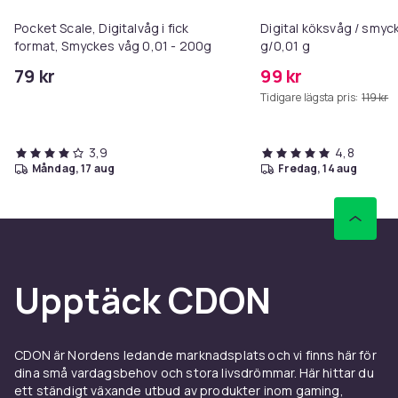
Pocket Scale, Digitalvåg i fick
Digital köksvåg / smy
format, Smyckes våg 0,01 - 200g
g/0,01 g
79 kr
99 kr
Tidigare lägsta pris:
119 kr
3,9
4,8
måndag, 17 aug
fredag, 14 aug
Upptäck CDON
CDON är Nordens ledande marknadsplats och vi finns här för
dina små vardagsbehov och stora livsdrömmar. Här hittar du
ett ständigt växande utbud av produkter inom gaming,