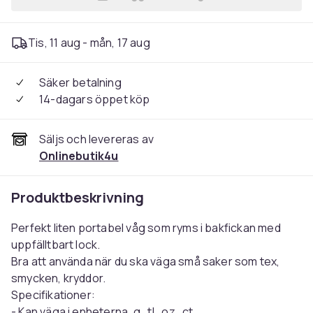
Lägg till Pocket Scale, Digi
Tis, 11 aug - mån, 17 aug
Säker betalning
14-dagars öppet köp
Säljs och levereras av
Onlinebutik4u
Produktbeskrivning
Perfekt liten portabel våg som ryms i bakfickan med
uppfälltbart lock.
Bra att använda när du ska väga små saker som tex,
smycken, kryddor.
Specifikationer:
- Kan väga i enheterna, g , tl , oz , ct