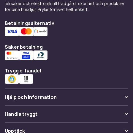
leksaker och elektronik till trädgård, skönhet och produkter
för dina husdjur. Prylar för livet helt enkelt.
Betalningsalternativ
Säker betalning
Trygg e-handel
Hjälp och information
Vanliga frågor
Handla tryggt
Spåra paket
Betalning
Upptäck