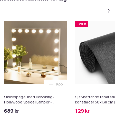
-28 %
Köp
Lägg till Sminkspegel med Bely
Sminkspegel med Belysning /
Självhäftande reparat
Hollywood Spegel Lampor -
konstläder 50x138 cm 
58x46cm
689 kr
129 kr