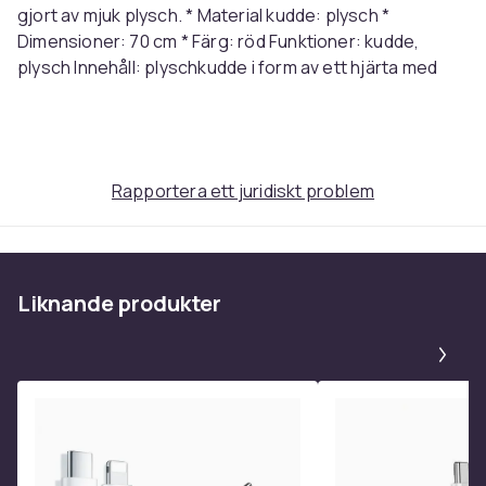
gjort av mjuk plysch. * Material kudde: plysch *
Dimensioner: 70 cm * Färg: röd Funktioner: kudde,
plysch Innehåll: plyschkudde i form av ett hjärta med
öppna armar
Artikel.nr.
fbd461a8-31f9-4978-85a3-68438f57c38e
Rapportera ett juridiskt problem
Produktsäkerhetsinformation
Liknande produkter
Pa