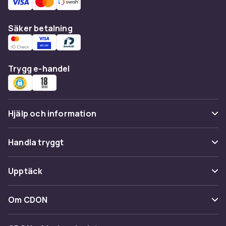
Säker betalning
Trygg e-handel
Hjälp och information
Vanliga frågor
Handla tryggt
Spåra paket
Betalning
Upptäck
Ångra & Returnera här
Leverans
Kategorier
Kundservice
Om CDON
Villkor & policy
Varumärken
Om oss