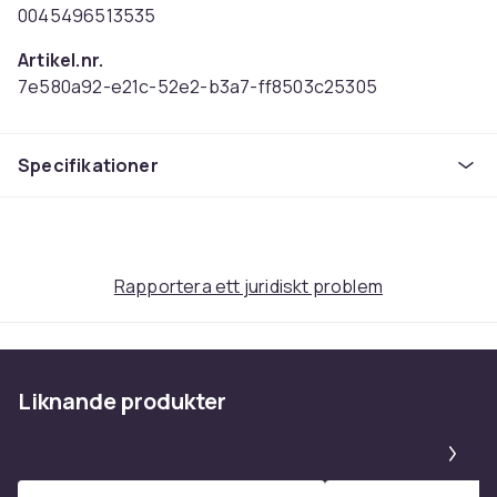
0045496513535
Artikel.nr.
7e580a92-e21c-52e2-b3a7-ff8503c25305
Produktsäkerhetsinformation
Specifikationer
Rapportera ett juridiskt problem
Liknande produkter
Pa