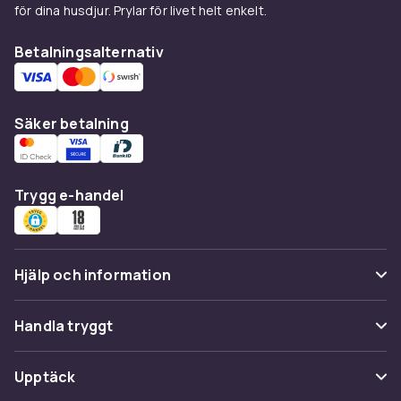
för dina husdjur. Prylar för livet helt enkelt.
Betalningsalternativ
Säker betalning
Trygg e-handel
Hjälp och information
Vanliga frågor
Handla tryggt
Spåra paket
Betalning
Upptäck
Ångra & Returnera här