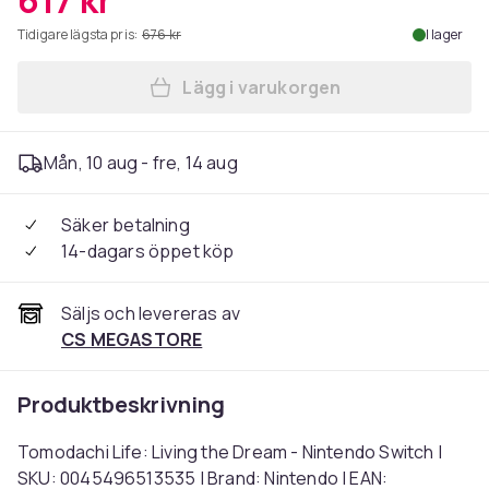
617 kr
Tidigare lägsta pris:
676 kr
I lager
Lägg i varukorgen
Lägg till Tomodachi Life: L
Mån, 10 aug - fre, 14 aug
Säker betalning
14-dagars öppet köp
Säljs och levereras av
CS MEGASTORE
Produktbeskrivning
Tomodachi Life: Living the Dream - Nintendo Switch |
SKU: 0045496513535 | Brand: Nintendo | EAN: