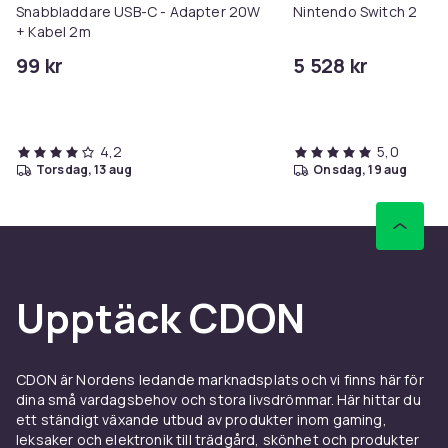
Snabbladdare USB-C - Adapter 20W
Nintendo Switch 2
+ Kabel 2m
99 kr
5 528 kr
4,2
5,0
torsdag, 13 aug
onsdag, 19 aug
Upptäck CDON
CDON är Nordens ledande marknadsplats och vi finns här för
dina små vardagsbehov och stora livsdrömmar. Här hittar du
ett ständigt växande utbud av produkter inom gaming,
leksaker och elektronik till trädgård, skönhet och produkter