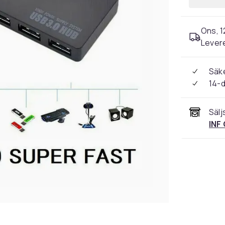
Ons, 1
Levere
Säke
14-
Sälj
INF