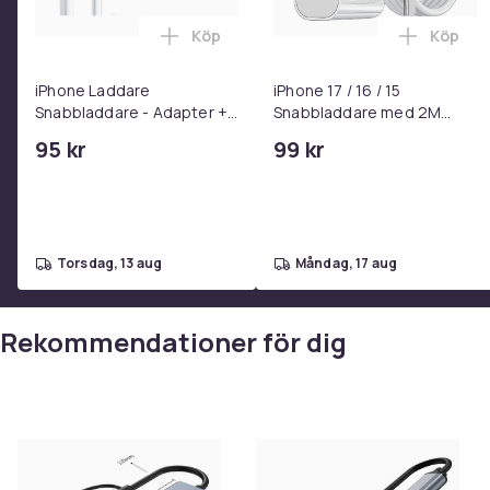
Köp
Köp
Lägg till iPhone Laddare Snabbladdare
Lägg til
iPhone Laddare
iPhone 17 / 16 / 15
Snabbladdare - Adapter +
Snabbladdare med 2M
Kabel 25W lightning - USB-
USB-C till USB-C kabel
95 kr
99 kr
C 2m
torsdag, 13 aug
måndag, 17 aug
Rekommendationer för dig