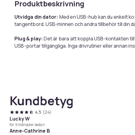
Produktbeskrivning
Utvidga din dator:
Med en USB-hub kan du enkelt kop
tangentbord, USB-minnen och andra tillbehör till din da
Plug & play:
Det är bara att koppla USB-kontakten till 
USB-portar tillgängliga. Inga drivrutiner eller annan ins
Hög kvalitet:
USB-hubben av värmebeständig och br
hållbar att använda.
Snabbt och stabilt:
USB 3.0 möjliggör en stabil och
Obs:
Produkten kräver en 5V 1A/5V 2A nätadapter (ing
Kundbetyg
hårddisk. Strömadaptern behövs inte när du använde
webbkamera, etc.
4,5
(24)
Lucky W
för 9 månader sedan
Anne-Cathrine B
Specifikationer: