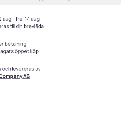
Lägg till USB 3.0 hub med 4 portar S
2 aug - fre, 14 aug
ras till din brevlåda
r betalning
dagars öppet köp
s och levereras av
 Company AB