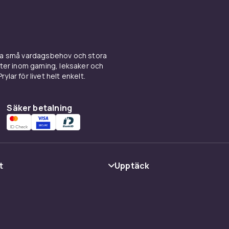
ina små vardagsbehov och stora
kter inom gaming, leksaker och
ylar för livet helt enkelt.
Säker betalning
t
Upptäck
Kategorier
Varumärken
cy
Guider