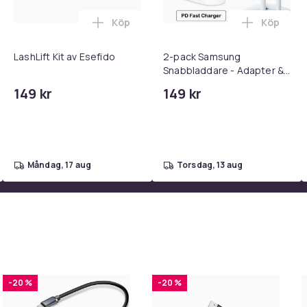
Köp
Köp
 - Adapter + Kabel 25W lightning - USB-C 2m i varukorgen
l iPhone 17 / 16 / 15 Snabbladdare med 2M USB-C till USB-C kab
Lägg till LashLift Kit av Esefido i varuk
Lägg till
LashLift Kit av Esefido
2-pack Samsung
Snabbladdare - Adapter &
Kabel 20W USB-C 2m
149 kr
149 kr
måndag, 17 aug
torsdag, 13 aug
-20 %
-20 %