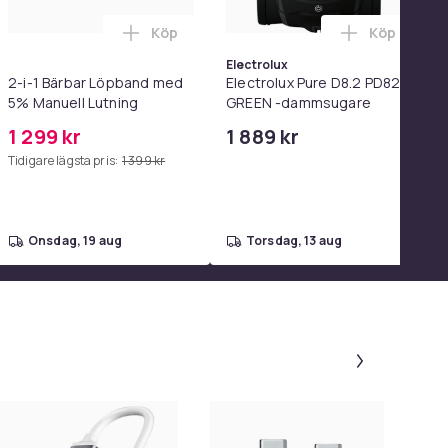
Köp
Köp
el i varukorgen
orgen
 2-pack Samsung Snabbladdare - Adapter & Kabel 20W USB-C 2
Lägg till 2-i-1 Bärbar Löpband med 5% Ma
Lägg till 
Electrolux
2-i-1 Bärbar Löpband med
Electrolux Pure D8.2 PD82-
5% Manuell Lutning
GREEN -dammsugare
1 299 kr
1 889 kr
Tidigare lägsta pris:
1 399 kr
onsdag, 19 aug
torsdag, 13 aug
Panel 1 a
-