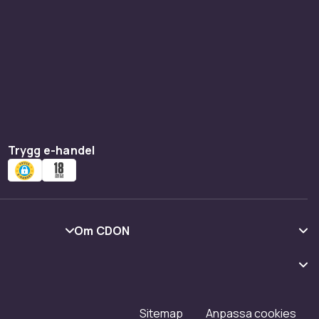
Trygg e-handel
Om CDON
Om oss
Kundrecensioner
Karriär på CDON
Sitemap
Anpassa cookies