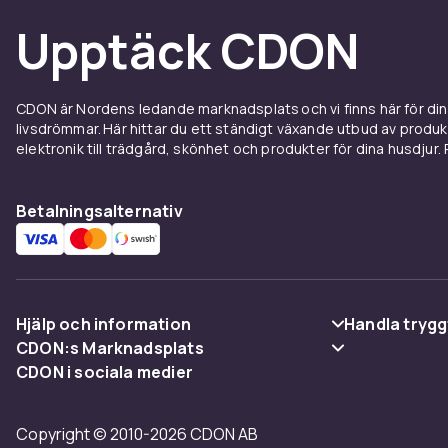
Upptäck CDON
CDON är Nordens ledande marknadsplats och vi finns här för d
livsdrömmar. Här hittar du ett ständigt växande utbud av produ
elektronik till trädgård, skönhet och produkter för dina husdjur. Pr
Betalningsalternativ
Hjälp och information
Handla trygg
CDON:s Marknadsplats
Vanliga frågor
Betalning
CDON i sociala medier
Sälj på CDON
Spåra paket
Leverans
Bli affiliate
Copyright © 2010-2026 CDON AB
Ångra & Returnera här
Villkor & poli