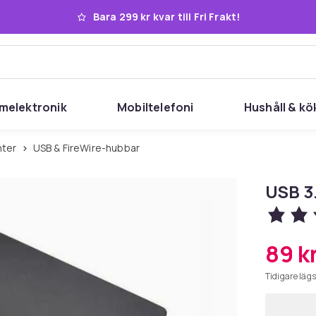
Bara 299 kr kvar till Fri Frakt!
melektronik
Mobiltelefoni
Hushåll & kö
nter
USB & FireWire-hubbar
USB 3
89 k
Tidigare lägs