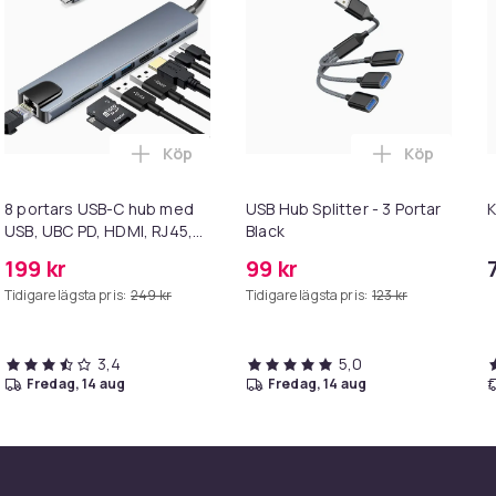
Köp
Köp
tfull och mångsidig anslutning i varukorgen
USB3.0 till USB2.0/3.0 USB hub med 7 portar SilverGrey i varuko
Lägg till 8 portars USB-C hub med USB, UB
Lägg till US
8 portars USB-C hub med
USB Hub Splitter - 3 Portar
K
USB, UBC PD, HDMI, RJ45,
Black
minneskort Grey
199 kr
99 kr
Tidigare lägsta pris:
249 kr
Tidigare lägsta pris:
123 kr
3,4
5,0
fredag, 14 aug
fredag, 14 aug