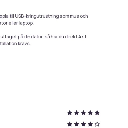
pla till USB-kringutrustning som mus och
tor eller laptop.
uttaget på din dator, så har du direkt 4 st
tallation krävs.
andsäker ABS-plast, som är säker och
 snabb dataöverföring med 5 Gbps.
år ej) endast när du ansluter en mobil
r USB-enhet, mus, tangentbord,