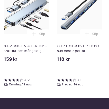
Köp
Köp
Lägg till 8-i-2 USB-C & USB-A Hub – Kraf
Lägg till 
8-i-2 USB-C & USB-A Hub –
USB3.0 till USB2.0/3.0 USB
Kraftfull och mångsidig
hub med 7 portar
anslutning
SilverGrey
159 kr
118 kr
4,2
4,1
onsdag, 12 aug
fredag, 14 aug