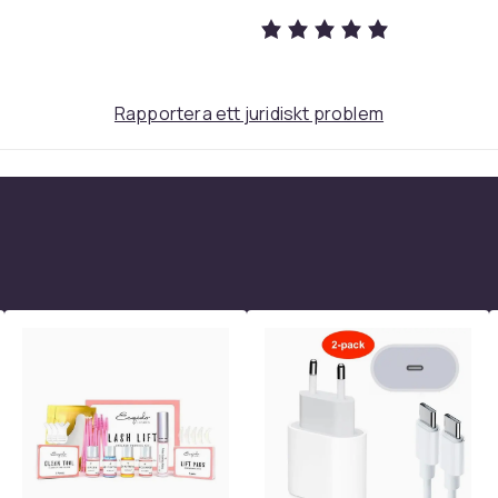
Rapportera ett juridiskt problem
34
455bb41d-7d1b-4373-bce1-28f0f66e9efd