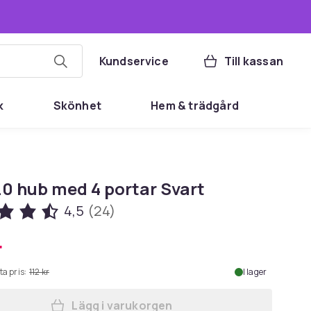
Kundservice
Till kassan
k
Skönhet
Hem & trädgård
.0 hub med 4 portar Svart
4,5
(24)
r
ta pris:
112 kr
I lager
Lägg i varukorgen