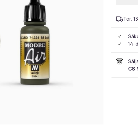
Tor, 13
Säke
14-
Sälj
CS