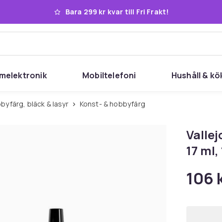
Bara 299 kr kvar till Fri Frakt!
melektronik
Mobiltelefoni
Hushåll & kö
bbyfärg, bläck & lasyr
Konst- & hobbyfärg
Vallej
17 ml, 
106 