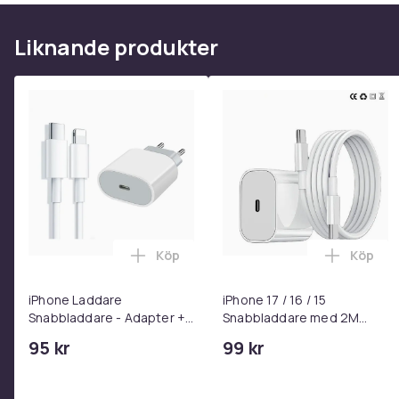
Liknande produkter
Köp
Köp
Lägg till iPhone Laddare Snabbladdare
Lägg til
iPhone Laddare
iPhone 17 / 16 / 15
Snabbladdare - Adapter +
Snabbladdare med 2M
Kabel 25W lightning - USB-
USB-C till USB-C kabel
95 kr
99 kr
C 2m