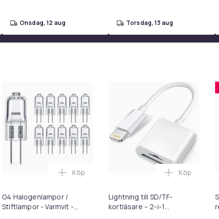
onsdag, 12 aug
torsdag, 13 aug
Köp
Köp
pions 1977 (X-Large) i varukorgen
Flugfälla flugfångare flugpapper rulle 16-pack i varukorgen
Lägg till G4 Halogenlampor / Stiftlampor 
Lägg till Li
G4 Halogenlampor /
Lightning till SD/TF-
S
Stiftlampor - Varmvit -
kortläsare – 2-i-1
r
Halogen - 10W (10-Pack)
minneskortadapter för
k