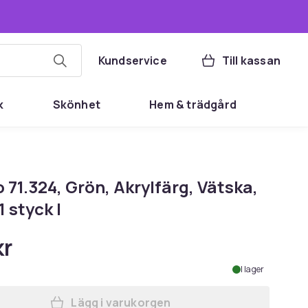
Kundservice
Till kassan
k
Skönhet
Hem & trädgård
o 71.324, Grön, Akrylfärg, Vätska,
1 styck |
kr
I lager
Lägg i varukorgen