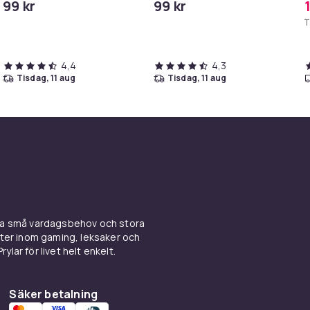
99 kr
99 kr
iPhone/iPad
T
4,4
4,3
tisdag, 11 aug
tisdag, 11 aug
ina små vardagsbehov och stora
kter inom gaming, leksaker och
ylar för livet helt enkelt.
Säker betalning