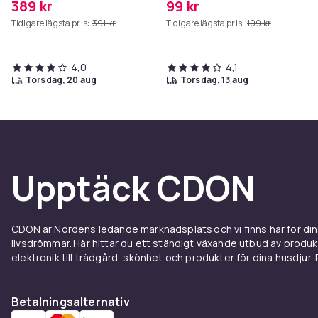
389 kr
99 kr
Tidigare lägsta pris:
391 kr
Tidigare lägsta pris:
109 kr
4,0
4,1
torsdag, 20 aug
torsdag, 13 aug
Upptäck CDON
CDON är Nordens ledande marknadsplats och vi finns här för d
livsdrömmar. Här hittar du ett ständigt växande utbud av produ
elektronik till trädgård, skönhet och produkter för dina husdjur. Pr
Betalningsalternativ