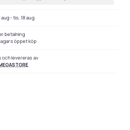
Lägg till Vallejo 71.324, Grön, Akrylfä
 aug - tis, 18 aug
r betalning
dagars öppet köp
s och levereras av
 MEGASTORE