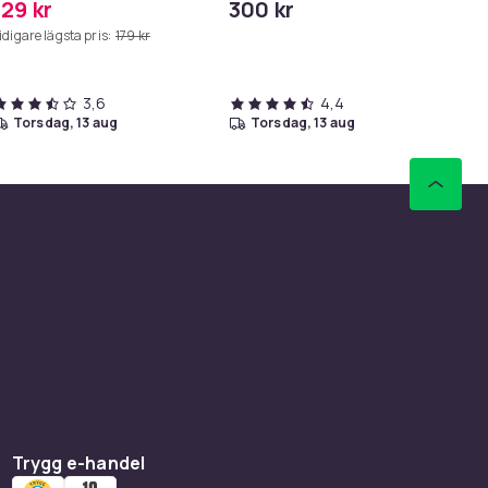
129 kr
300 kr
19
dammsugare
idigare lägsta pris:
179 kr
3,6
4,4
torsdag, 13 aug
torsdag, 13 aug
Trygg e-handel