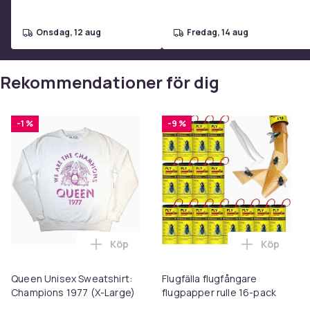
onsdag, 12 aug
fredag, 14 aug
Rekommendationer för dig
-1 %
-9 %
Köp
Köp
Lägg till Queen Unisex Sweatshirt: Cham
Lägg till 
Queen Unisex Sweatshirt:
Flugfälla flugfångare
Champions 1977 (X-Large)
flugpapper rulle 16-pack