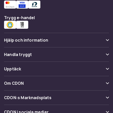
Trygg e-handel
Hjälp och information
Vanliga frågor
Handla tryggt
Spåra paket
Betalning
Upptäck
Ångra & Returnera här
Leverans
Kategorier
Kundservice
Om CDON
Villkor & policy
Varumärken
Om oss
Återkallelser
CDON:s Marknadsplats
Guider
Kundrecensioner
Sälj på CDON
Shopit.se
CDON i sociala medier