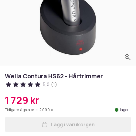
Wella Contura HS62 - Hårtrimmer
5,0
(1)
1 729 kr
Tidigare lägsta pris:
2 090 kr
I lager
Lägg i varukorgen
Lägg till Wella Contura HS6