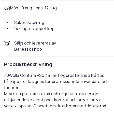
Mån, 10 aug - ons, 12 aug
Säker betalning
14-dagars öppet köp
Säljs och levereras av
Baressoshop
Produktbeskrivning
40Wella Contura HS62 är en högpresterande trådlös
hårklippare designad för professionella användare och
frisörer.
Med sina precisionsblad och ergonomiska design
erbjuder den exceptionell kontroll och precision vid
varje klippning. Oavsett om du arbetar med detaljerad
skäggtrimming eller exakt klippning av hår, kommer