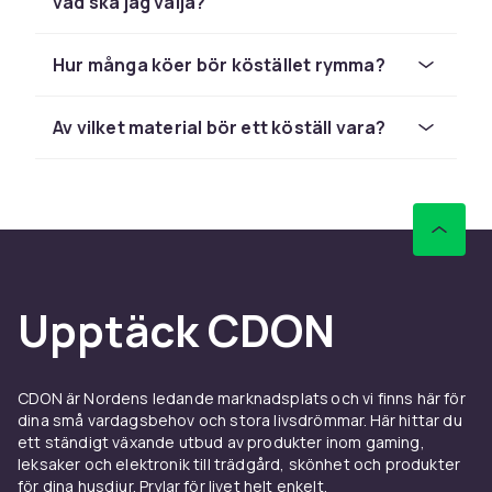
vad ska jag välja?
rymmer vanligtvis fyra till tolv köer och ibland
även krattor. Fristående ställ av trä eller metall
ger ett imponerande intryck och kan placeras
Hur många köer bör köstället rymma?
var som helst i rummet utan fixering i vägg.
Båda typerna håller köerna organiserade och
Av vilket material bör ett köställ vara?
lättillgängliga.
Material spelar roll för ställets hållbarhet och
utseende. Massivt trä – ek, valnöt eller
mahogny – ger ett klassiskt, exklusivt intryck
som passar en seriös biljardsal. Metall och
MDF är mer prisvärda alternativ som ändå fyller
sin funktion väl. Välj ett ställ som matchar
Upptäck CDON
biljardbordets stil och rummets övriga
inredning. Kombinera med ett
köfodral
för
extra skydd vid transport.
CDON är Nordens ledande marknadsplats och vi finns här för
dina små vardagsbehov och stora livsdrömmar. Här hittar du
Kapaciteten varierar från enkla ställ för 2–4
ett ständigt växande utbud av produkter inom gaming,
köer till större modeller för 8–12 köer inklusive
leksaker och elektronik till trädgård, skönhet och produkter
platser för krattor och bolltriangellar. Om du
för dina husdjur. Prylar för livet helt enkelt.