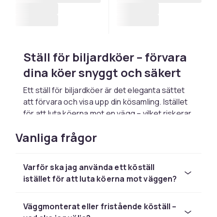
Ställ för biljardköer – förvara
dina köer snyggt och säkert
Ett ställ för biljardköer är det eleganta sättet
att förvara och visa upp din kösamling. Istället
för att luta köerna mot en vägg – vilket riskerar
att böja dem – ger ett köställ en säker, vertikal
Vanliga frågor
eller horisontell förvaring som håller köerna
raka och skyddade. Det är ett tillbehör som
kombinerar praktisk funktion med estetisk
Varför ska jag använda ett köställ
presentation.
istället för att luta köerna mot väggen?
Köställ finns i flera utföranden.
Väggmonterade ställ sparar golvyta och
Väggmonterat eller fristående köställ –
monteras enkelt på väggen i biljardrummet. De