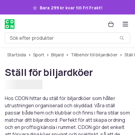
Hoppa till huvudinnehållet
Bara 299 kr kvar till Fri Frakt!
Sök efter produkter
Startsida
Sport
Biljard
Tillbehör till biljardköer
Stäl
Ställ för biljardköer
Hos CDON hittar du ställ för biljardköer som håller
utrustningen organiserad och skyddad. Våra ställ
passar både hem och klubbar och finns i flera stilar som
matchar ditt biljardbord. Perfekt för att skapa ordning
och en proffsig känsla i rummet. CDON gör det enkelt
att förvara dina köer snyggt och praktiskt, så att de