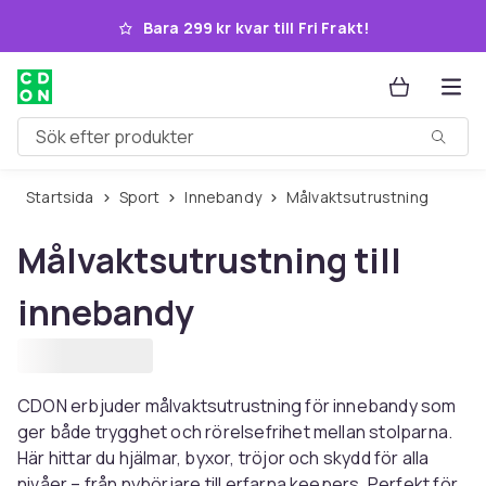
Hoppa till huvudinnehållet
Bara 299 kr kvar till Fri Frakt!
Sök efter produkter
Startsida
Sport
Innebandy
Målvaktsutrustning
Målvaktsutrustning till
innebandy
CDON erbjuder målvaktsutrustning för innebandy som
ger både trygghet och rörelsefrihet mellan stolparna.
Här hittar du hjälmar, byxor, tröjor och skydd för alla
nivåer – från nybörjare till erfarna keepers. Perfekt för