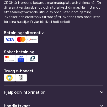
CDON är Nordens ledande marknadsplats och vi finns här för
skyddskomponenter på plats under matchens
dina små vardagsbehov och stora livsdrömmar. Här hittar du
rörelser. Välj en storlek som sitter tätt nog att
ett ständigt växande utbud av produkter inom gaming,
skyddet inte glider men inte är så stram att
leksaker och elektronik till trädgård, skönhet och produkter
rörelsefriheten hämmas.
för dina husdjur. Prylar för livet helt enkelt.
Handskar och handstyds
Betalningsalternativ
Målvaktshandskar ger fingergrepp och
handledsskydd och är utformade för att ge
Säker betalning
maximalt grepp vid räddningar längs marken
och i luften. Vissa modeller har förstärkt
handledsstöd för att minska risken för
handledsskador vid hårt arbete mot golvet. Välj
Trygg e-handel
handskar som sitter bekvämt och inte
begränsar fingrarnas rörlighet.
Kombinera din målvaktsutrustning med
Hjälp och information
skyddsglasögon
för ett fullständigt skydd
ansikte och ögon.
Vanliga frågor
Handla tryggt