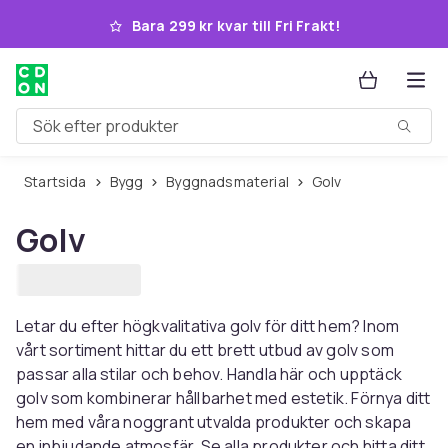
Hoppa till huvudinnehållet
Bara 299 kr kvar till Fri Frakt!
Sök efter produkter
Startsida
Bygg
Byggnadsmaterial
Golv
Golv
Letar du efter högkvalitativa golv för ditt hem? Inom
vårt sortiment hittar du ett brett utbud av golv som
passar alla stilar och behov. Handla här och upptäck
golv som kombinerar hållbarhet med estetik. Förnya ditt
hem med våra noggrant utvalda produkter och skapa
en inbjudande atmosfär. Se alla produkter och hitta ditt