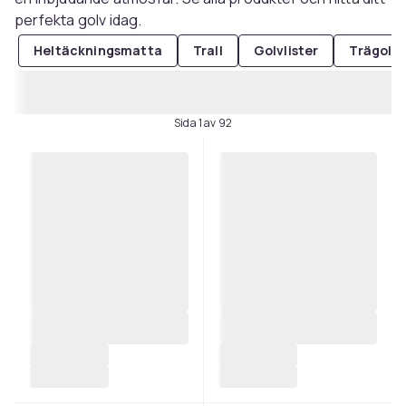
perfekta golv idag.
Heltäckningsmatta
Trall
Golvlister
Trägolv
Sida 1 av 92