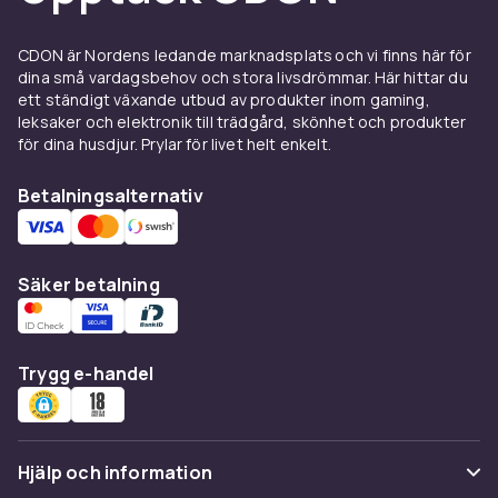
verkligen förändra känslan i ett rum. Med rätt
golv kan du skapa en varm och inbjudande
CDON är Nordens ledande marknadsplats och vi finns här för
atmosfär. Produkterna inom vårt sortiment
dina små vardagsbehov och stora livsdrömmar. Här hittar du
ett ständigt växande utbud av produkter inom gaming,
kommer i olika färger och mönster, vilket gör
leksaker och elektronik till trädgård, skönhet och produkter
det enkelt att hitta något som matchar din
för dina husdjur. Prylar för livet helt enkelt.
inredning.
Betalningsalternativ
På CDON strävar vi efter att erbjuda våra
kunder det bästa urvalet av kvalitetsprodukter
på ett pålitligt och bekvämt sätt. Shoppa nu
och upptäck hur enkelt det är att förnya ditt
Säker betalning
hem med vårt fantastiska utbud av golv. Se alla
produkter och hitta det perfekta golvet för ditt
hem idag!
Trygg e-handel
Hjälp och information