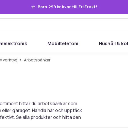
Bara 299 kr kvar till Fri Frakt!
melektronik
Mobiltelefoni
Hushåll & kö
av verktyg
Arbetsbänkar
sortiment hittar du arbetsbänkar som
n eller garaget. Handla här och upptäck
ektivt. Se alla produkter och hitta den