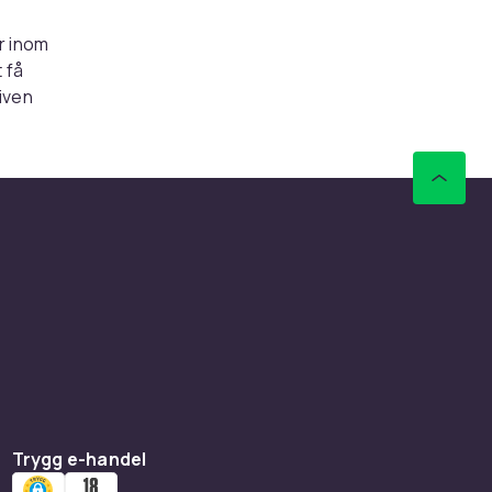
r inom
 få
iven
äker
 hitta en
ukterna
vilket
m
t mesta,
sätt att
sta
Trygg e-handel