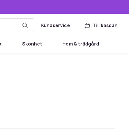
Kundservice
Till kassan
k
Skönhet
Hem & trädgård