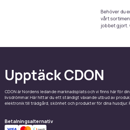
Behöver du en
vårt sortimen
jobbet gjort.
hobbyist, har
Arbetsbänkarn
arbetsmiljö. M
arbetsbänk s
inom vårt sor
Upptäck CDON
gör dem till e
Vill du förbä
kombinerar kv
CDON är Nordens ledande marknadsplats och vi finns här för d
och vi strävar
livsdrömmar. Här hittar du ett ständigt växande utbud av produ
elektronik till trädgård, skönhet och produkter för dina husdjur. Pr
handla. Se al
projekt.
Betalningsalternativ