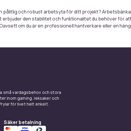
 pålitlig och robust arbetsyta för ditt projekt? Arbetsbänka
t erbjuder den stabilitet och funktionalitet du behöver för att
 Oavsett om du är en professionell hantverkare eller en häng
 vi arbetsbänkar som passar dina behov.
a är designade för att tåla tunga belastningar och ge en s
ed olika storlekar och material att välja mellan, kan du enkelt
om passar ditt arbetsutrymme och dina specifika krav. Prod
timent är utformade för att vara både praktiska och hållbara, 
n långsiktig investering för ditt arbetsområde.
ttra din arbetsyta? Shoppa nu och upptäck arbetsbänkar so
alitet med funktionalitet. På CDON hittar du det bästa av de
ina små vardagsbehov och stora
 alltid efter att erbjuda våra kunder ett pålitligt och bekvämt 
kter inom gaming, leksaker och
ylar för livet helt enkelt.
la produkter och hitta den perfekta arbetsbänken för ditt nä
Säker betalning