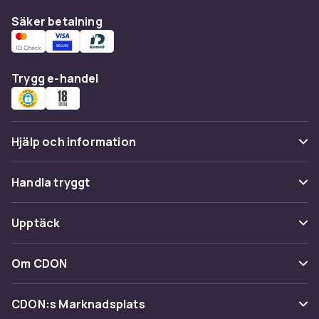
Säker betalning
Trygg e-handel
Hjälp och information
Vanliga frågor
Handla tryggt
Spåra paket
Betalning
Upptäck
Ångra & Returnera här
Leverans
Kategorier
Kundservice
Om CDON
Villkor & policy
Varumärken
Om oss
Återkallelser
CDON:s Marknadsplats
Guider