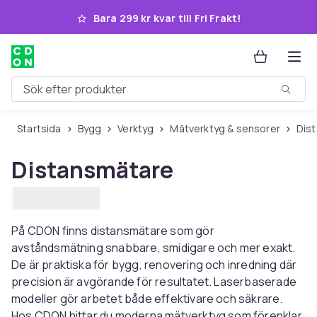
Hoppa till huvudinnehållet
Bara 299 kr kvar till Fri Frakt!
Sök efter produkter
Startsida
Bygg
Verktyg
Mätverktyg & sensorer
Di
Distansmätare
På CDON finns distansmätare som gör
avståndsmätning snabbare, smidigare och mer exakt.
De är praktiska för bygg, renovering och inredning där
precision är avgörande för resultatet. Laserbaserade
modeller gör arbetet både effektivare och säkrare.
Hos CDON hittar du moderna mätverktyg som förenklar