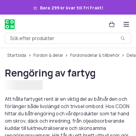
Hoppa till huvudinnehållet
Bara 299 kr kvar till Fri Frakt!
Sök efter produkter
Startsida
Fordon & delar
Fordonsdelar & tillbehör
Del
Rengöring av fartyg
Att hålla fartyget rent är en viktig del av båtvården och
förlänger både livslängd och trivsel ombord. Hos CDON
hittar du båtrengöring och vårdprodukter som tar hand
om skrov, däck och inredning, från oljeabsorberande
kuddar till luktneutraliserare och skonsamma
rengöringssvampar. Här får du ett brett utbud som gör