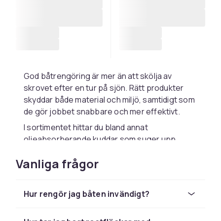
God båtrengöring är mer än att skölja av
skrovet efter en tur på sjön. Rätt produkter
skyddar både material och miljö, samtidigt som
de gör jobbet snabbare och mer effektivt.
I sortimentet hittar du bland annat
oljeabsorberande kuddar som suger upp
läckage i motorrummet, båttextilavvisande
Vanliga frågor
medel som skyddar dynor och kapell mot
smuts och fukt, samt luktneutraliserare som
tar bort instängd doft i skrov och
Hur rengör jag båten invändigt?
förvaringsutrymmen. För en skonsam men
effektiv rengöring av däck och inredning är en