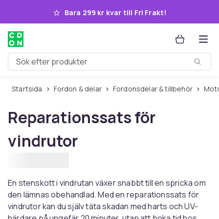
Hoppa till huvudinnehållet
Bara 299 kr kvar till Fri Frakt!
Sök efter produkter
Startsida
Fordon & delar
Fordonsdelar & tillbehör
Mo
Reparationssats för
vindrutor
En stenskott i vindrutan växer snabbt till en spricka om
den lämnas obehandlad. Med en reparationssats för
vindrutor kan du själv täta skadan med harts och UV-
härdare på ungefär 20 minuter, utan att boka tid hos