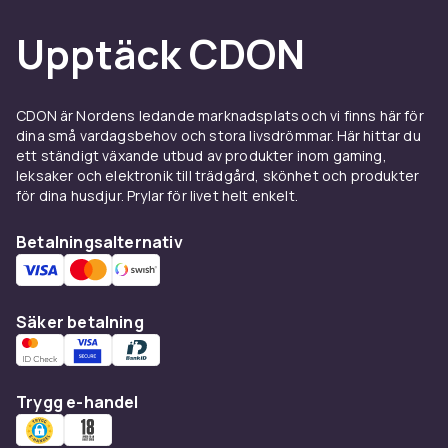
Torra råvaror ger bättre
Upptäck CDON
hygien och hållbarhet
Vatten som blir kvar efter sköljningen förkortar
hållbarheten och gynnar bakterietillväxt.
CDON är Nordens ledande marknadsplats och vi finns här för
Genom att slunga eller torka salladen direkt
dina små vardagsbehov och stora livsdrömmar. Här hittar du
efter tvätten håller den sig fräsch längre i
ett ständigt växande utbud av produkter inom gaming,
leksaker och elektronik till trädgård, skönhet och produkter
kylen, tar åt sig dressing bättre och ger ett
för dina husdjur. Prylar för livet helt enkelt.
proffsigare resultat på tallriken. Bra rutiner för
tvätt och torkning av livsmedel är dessutom en
Betalningsalternativ
viktig del av egenkontrollen i verksamheter
som hanterar mat.
Mer utrustning till köket
Säker betalning
Komplettera gärna med
diskkorgar
för effektiv
disk och
kantiner & GN-behållare
för förvaring
Trygg e-handel
och servering. Med en
matvagn
transporterar
du enkelt råvarorna genom köket. För