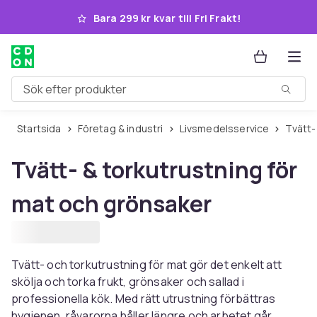
Hoppa till huvudinnehållet
Bara 299 kr kvar till Fri Frakt!
Sök efter produkter
Startsida
Företag & industri
Livsmedelsservice
Tvätt
Tvätt- & torkutrustning för
mat och grönsaker
Tvätt- och torkutrustning för mat gör det enkelt att
skölja och torka frukt, grönsaker och sallad i
professionella kök. Med rätt utrustning förbättras
hygienen, råvarorna håller längre och arbetet går