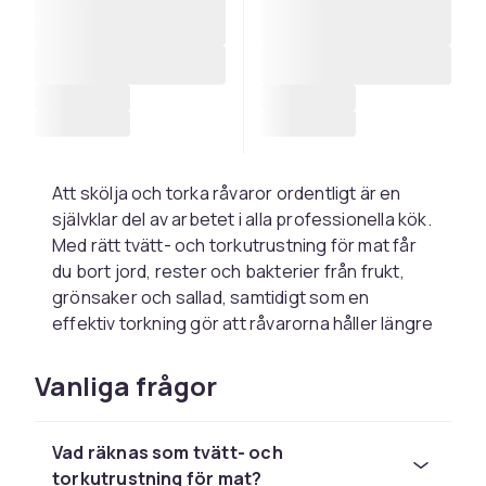
Att skölja och torka råvaror ordentligt är en
självklar del av arbetet i alla professionella kök.
Med rätt tvätt- och torkutrustning för mat får
du bort jord, rester och bakterier från frukt,
grönsaker och sallad, samtidigt som en
effektiv torkning gör att råvarorna håller längre
och inte blir vattniga vid servering.
Utrustningen passar storkök, restauranger,
Vanliga frågor
caféer och livsmedelsproduktion, men
fungerar lika bra för föreningen eller
Vad räknas som tvätt- och
gårdsbutiken som förbereder stora mängder
torkutrustning för mat?
grönsaker.