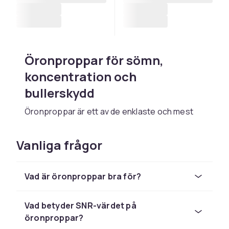
Öronproppar för sömn,
koncentration och
bullerskydd
Öronproppar är ett av de enklaste och mest
effektiva hjälpmedlen för att skydda hörseln
och skapa en lugnare miljö. För sömn dämpar
Vanliga frågor
de ljud från partner, trafik och grannar
tillräckligt för att hjärnan ska slappna av och
somna. För koncentrationsarbete blockerar
Vad är öronproppar bra för?
de bakgrundsljud i öppna miljöer, och för
konserter och motorsport skyddar de hörseln
Vad betyder SNR-värdet på
mot skadliga ljudnivåer.
öronproppar?
Dämpmåttet anges i decibel som SNR-värde