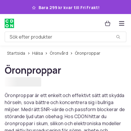
Hoppa till huvudinnehållet
Bara 299 kr kvar till Fri Frakt!
Sök efter produkter
Startsida
Hälsa
Öronvård
Öronproppar
Öronproppar
Öronproppar är ett enkelt och effektivt sätt att skydda
hörseln, sova bättre och koncentrera sig i bullriga
miljöer. Med rätt SNR-värde och passform blockerar de
störande ljud utan obehag. Hos CDON hittar du
öronproppar i skum, silikon och elektroniska modeller
med aktiv brusreducering för sömn, arbete och