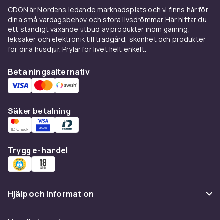
insatsproppar.
CDON är Nordens ledande marknadsplats och vi finns här för
dina små vardagsbehov och stora livsdrömmar. Här hittar du
Formgjutna öronproppar av silikon tillverkas av
ett ständigt växande utbud av produkter inom gaming,
audiolog och ger en perfekt passform med
leksaker och elektronik till trädgård, skönhet och produkter
optimal dämpning. De är en investering men
för dina husdjur. Prylar för livet helt enkelt.
håller i många år och rekommenderas för
musiker, motorcyklister och den som sover
Betalningsalternativ
med öronproppar varje natt. Elektroniska
brusreducerande öronproppar med aktiv
brusreducering använder mikrofoner för att
Säker betalning
aktivt motverka omgivningsljud och ger den
bästa dämpningen utan att blockera
hörselgången fysiskt.
Trygg e-handel
Hur väljer du rätt
öronproppar?
Tänk på användningsområde, komfort och hur
Hjälp och information
länge du planerar att ha dem i. För sömn är
mjuka skum- eller vaxproppar bäst eftersom
Vanliga frågor