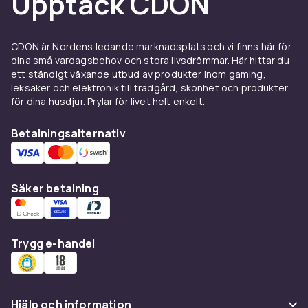
Upptäck CDON
friktion mot underlaget. När bakdäcken slits ut
märks det tydligt som sämre framkomlighet i
sluttningar och mjukare mark.
CDON är Nordens ledande marknadsplats och vi finns här för
dina små vardagsbehov och stora livsdrömmar. Här hittar du
Välj alltid däck i exakt samma dimension som
ett ständigt växande utbud av produkter inom gaming,
originalutrustningen anger. Däckdimensionen
leksaker och elektronik till trädgård, skönhet och produkter
anges vanligtvis i formatet bredd/profil-
för dina husdjur. Prylar för livet helt enkelt.
fälgdiameter, till exempel 16x6.50-8 eller
Betalningsalternativ
20x8.00-8. Du hittar rätt dimension i maskinens
manual eller på det befintliga däcket.
Komplettera med tillbehör som
gräsklipparhjul
och
gräsklipparremmar
för ett komplett
Säker betalning
service.
Säsong och
Trygg e-handel
markförhållanden avgör val
av gräsklippardäck
Om du klipper i sluttande terräng, på fuktig
Hjälp och information