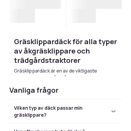
Gräsklippardäck för alla typer
av åkgräsklippare och
trädgårdstraktorer
Gräsklippardäck är en av de viktigaste
komponenterna på en
åkgräsklippare
. Med
rätt däck håller sig maskinen stabil på ojämnt
Vanliga frågor
underlag, ger bättre grepp och skyddar
gräsmattans yta från onödiga spår. Hos CDON
hittar du ett brett urval av gräsklippardäck i
Vilken typ av däck passar min
olika dimensioner för att passa populära
gräsklippare?
modeller av åkgräsklippare och
trädgårdstraktorer, bland annat från