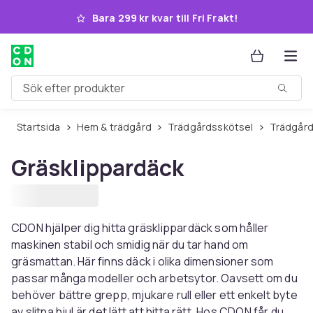
Hoppa till huvudinnehållet
Bara 299 kr kvar till Fri Frakt!
Sök efter produkter
Startsida
Hem & trädgård
Trädgårdsskötsel
Trädgår
Gräsklippardäck
CDON hjälper dig hitta gräsklippardäck som håller
maskinen stabil och smidig när du tar hand om
gräsmattan. Här finns däck i olika dimensioner som
passar många modeller och arbetsytor. Oavsett om du
behöver bättre grepp, mjukare rull eller ett enkelt byte
av slitna hjul är det lätt att hitta rätt. Hos CDON får du